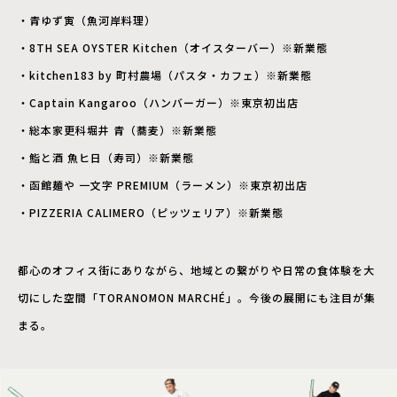
・青ゆず寅（魚河岸料理）
・8TH SEA OYSTER Kitchen（オイスターバー）※新業態
・kitchen183 by 町村農場（パスタ・カフェ）※新業態
・Captain Kangaroo（ハンバーガー）※東京初出店
・総本家更科堀井 青（蕎麦）※新業態
・鮨と酒 魚ヒ日（寿司）※新業態
・函館麺や 一文字 PREMIUM（ラーメン）※東京初出店
・PIZZERIA CALIMERO（ピッツェリア）※新業態
都心のオフィス街にありながら、地域との繋がりや日常の食体験を大
切にした空間「TORANOMON MARCHÉ」。今後の展開にも注目が集
まる。