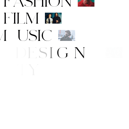
F
A
S
H
I
O
N
F
I
L
M
M
U
S
I
C
A
R
T
/
D
E
S
I
G
N
B
E
A
U
T
Y
E
/
S
T
Y
L
E
W
S
N
G