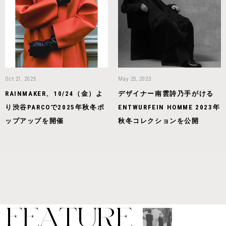
Oct 21, 2025
May 25, 2023
RAINMAKER、10/24（金）よ
デザイナー南雲詩乃手がける
り渋谷PARCOで2025年秋冬ポ
ENTWURFEIN HOMME 2023年
ップアップを開催
秋冬コレクションを公開
F
E
A
T
U
R
E