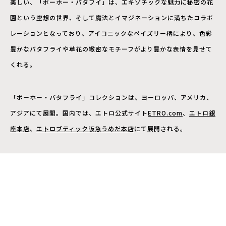
美しい、「ボーホー・バタフイ」は、エキゾチックな魅力に秘密の花
園という空想の世界、そして魔法とイマジネーションに満ちたコラボ
レーションとなっており、アイコニックなペイズリー柄により、色彩
豊かなバタフライや草花の緻密なモチーフがより豊かな表情を見せて
くれる。
「ボーホー・バタフライ」コレクションは、ヨーロッパ、アメリカ、
アジアにて展開。国内では、エトロ公式サイト
ETRO.com
、
エトロ銀
座本店
、
エトロブティック阪急うめだ本店
にて展開される。