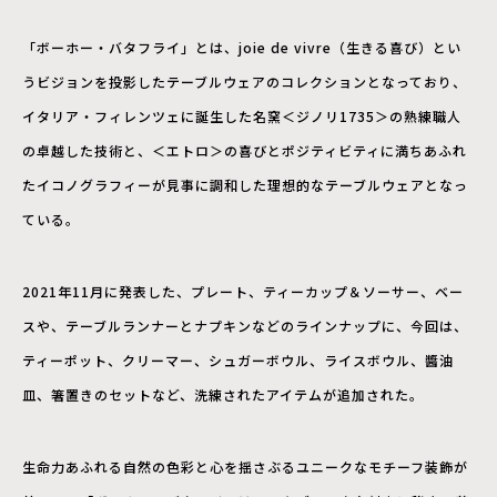
「ボーホー・バタフライ」とは、joie de vivre（生きる喜び）とい
うビジョンを投影したテーブルウェアのコレクションとなっており、
イタリア・フィレンツェに誕生した名窯＜ジノリ1735＞の熟練職人
の卓越した技術と、＜エトロ＞の喜びとポジティビティに満ちあふれ
たイコノグラフィーが見事に調和した理想的なテーブルウェアとなっ
ている。
2021年11月に発表した、プレート、ティーカップ＆ソーサー、ベー
スや、テーブルランナーとナプキンなどのラインナップに、今回は、
ティーポット、クリーマー、シュガーボウル、ライスボウル、醬油
皿、箸置きのセットなど、洗練されたアイテムが追加された。
生命力あふれる自然の色彩と心を揺さぶるユニークなモチーフ装飾が