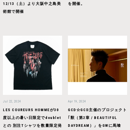
12/13（土）より大阪中之島美
を開催。
術館で開催
Jul 22, 2024
Apr 19, 2024
LES COUREURS HOMMEが30
GCD☆GCD主催のプロジェクト
度以上の暑い日限定でdoublet
｢獸（第2章 / BEAUTIFUL
との 別注Tシャツを数量限定発
DAYDREAM）」をGWに馬喰