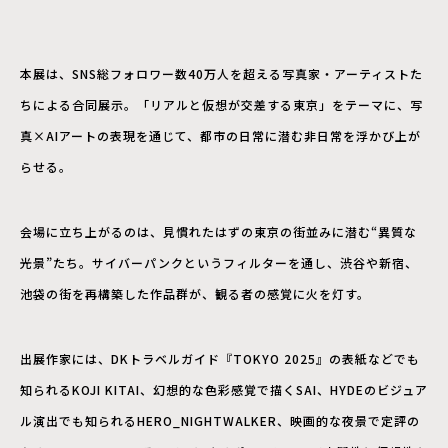
本展は、SNS総フォロワー数40万人を超える写真家・アーティストた
ちによる合同展示。「リアルと仮想が交差する東京」をテーマに、写
真×AIアートの表現を通じて、都市の日常に潜む非日常を浮かび上が
らせる。
会場に立ち上がるのは、見慣れたはずの東京の街並みに潜む“異質な
光景”たち。サイバーパンクというフィルターを通し、渋谷や新宿、
池袋の街を再構築した作品群が、観る者の感覚に火を灯す。
出展作家には、DKトラベルガイド『TOKYO 2025』の表紙などでも
知られるKOJI KITAI、幻想的な色彩感覚で描くSAI、HYDEのビジュア
ル演出でも知られるHERO_NIGHTWALKER、映画的な夜景で定評の