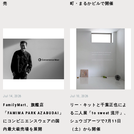
売
町・まるかビルで開催
Jul 14, 2026
Jul 10, 2026
FamilyMart、旗艦店
リー・キットと千葉正也によ
「FAMIMA PARK AZABUDAI」
る二人展「to sweat 流汗」、
にコンビニエンスウェアの国
シュウゴアーツで7月11日
内最大級売場を展開
（土）から開催