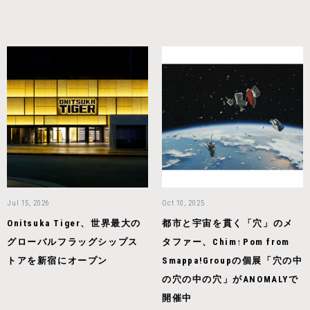
Jul 15, 2026
Oct 10, 2025
Onitsuka Tiger、世界最大の
都市と宇宙を貫く「⽳」のメ
グローバルフラッグシップス
タファー、Chim↑Pom from
トアを新宿にオープン
Smappa!Groupの個展「⽳の中
の⽳の中の⽳」がANOMALYで
開催中