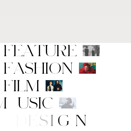
F
E
A
T
U
R
E
F
A
S
H
I
O
N
F
I
L
M
M
U
S
I
C
A
R
T
/
D
E
S
I
G
N