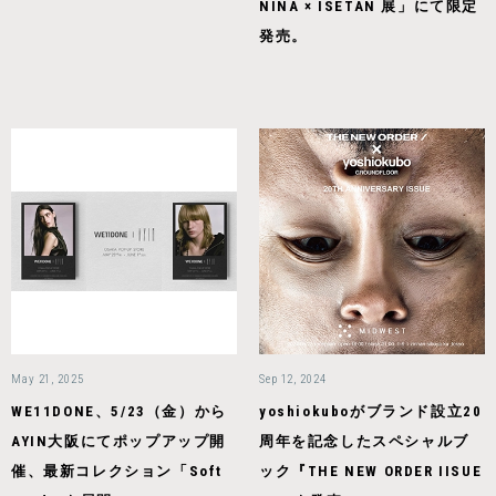
NINA × ISETAN 展」にて限定
発売。
May 21, 2025
Sep 12, 2024
WE11DONE、5/23（金）から
yoshiokuboがブランド設立20
AYIN大阪にてポップアップ開
周年を記念したスペシャルブ
催、最新コレクション「Soft
ック『THE NEW ORDER IISUE