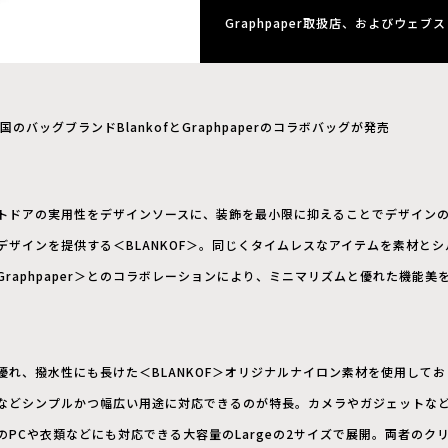
Graphpaper取扱店、およびウェ
国のバッグブランドBlankofとGraphpaperのコラボバッグが発売
トドアの実用性をデザインソースに、装飾を最小限に抑えることでデザイン
デザインを提供する＜BLANKOF＞。同じくタイムレスなアイテムを素材と
raphpaper＞とのコラボレーションにより、ミニマリズムと優れた機能
優れ、撥水性にも長けた＜BLANKOF＞オリジナルナイロン素材を使用して
などシンプルかつ幅広い用途に対応できるのが特長。カメラやガジェットな
ンチのPCや衣類などにも対応できる大容量のLargeの2サイズで展開。両者の