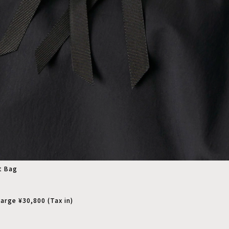
t Bag
arge ¥30,800 (Tax in)