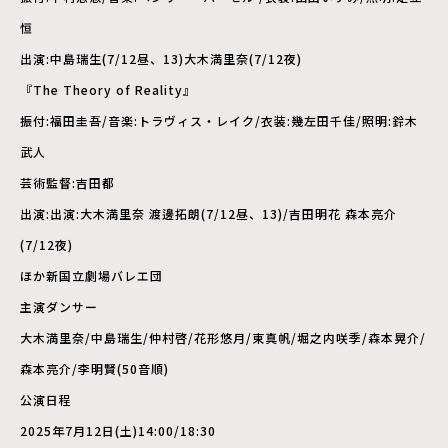
恒
出演:中島瑞生(7/12昼、13)大木満里奈(7/12夜)
『The Theory of Reality』
振付:福田圭吾/音楽:トラヴィス・レイク/衣装:幾左田千佳/照明:鈴木
武人
芸術監督:吉田都
出演:出演:大木満里奈 渡邊拓朗(7/12昼、13)/吉田明花 森本亮介
(7/12夜)
ほか新国立劇場バレエ団
主演ダンサー
大木満里奈/中島瑞生/仲村啓/花形悠月/東真帆/堀之内咲季/森本晃介/
森本亮介/李明賢(50音順)
公演日程
2025年7月12日(土)14:00/18:30