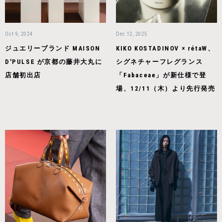
Oct 9, 2024
Dec 12, 2025
ジュエリーブランド MAISON
KIKO KOSTADINOV × rétaW、
D'PULSE が京都の藤井大丸に
シグネチャーフレグランス
店舗初出店
「Fabaceae」が新仕様で登
場、12/11（木）より先行発売