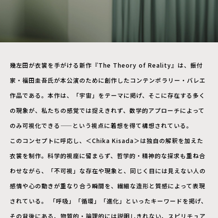
幾左田が衣裳を手がける新作『The Theory of Reality』は、振付
家・福田圭吾氏が本公演のために創作したコンテンポラリー・バレエ
作品である。本作は、「宇宙」をテーマに掲げ、そこに存在する多く
の現象が、私たちの感覚では捉えきれず、数学的アプローチによって
のみ可視化できる——という視点に着想を得て構想されている。
このコンセプトに呼応し、＜Chika Kisada＞は独自の解釈を加えた
衣裳を制作。科学的視座に留まらず、哲学的・精神的な探求も重ね合
わせながら、「不可視」な存在や現象と、同じく目には見えない人の
感情や心の動きが重なり合う瞬間を、繊細な造形と質感によって表現
されている。 「呼吸」「循環」「進化」といったキーワードを掲げ、
その背後にある、物質的・論理的には説明しきれない、スピリチュア