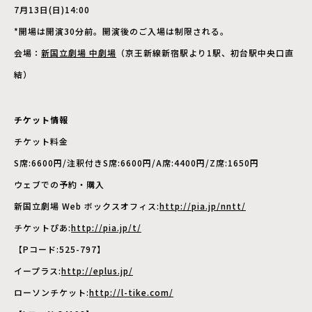
7月13日(日)14:00
*開場は開演30分前。開演後のご入場は制限される。
会場：
新国立劇場 中劇場
（京王新線新宿駅より1駅、初台駅中央口直
結）
チケット情報
チケット料金
S席:6600円/注釈付きS席:6600円/A席:4400円/Z席:1650円
ウェブでの予約・購入
新国立劇場 Web ボックスオフィス:
http://pia.jp/nntt/
チケットぴあ:
http://pia.jp/t/
【Pコード:525-797】
イープラス:
http://eplus.jp/
ローソンチケット:
http://l-tike.com/