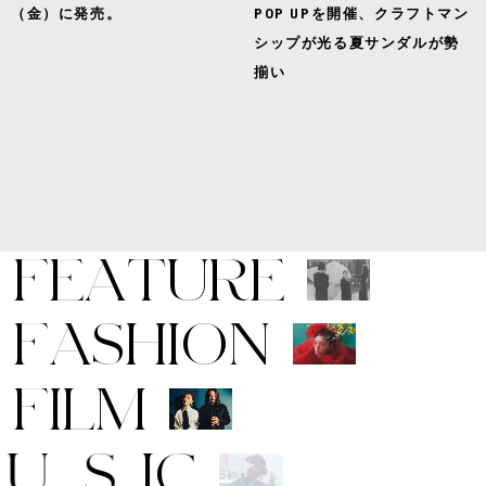
（金）に発売。
POP UPを開催、クラフトマン
シップが光る夏サンダルが勢
揃い
F
E
A
T
U
R
E
F
A
S
H
I
O
N
F
I
L
M
M
U
S
I
C