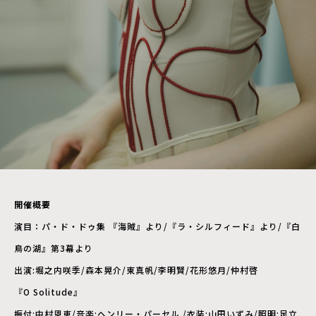
開催概要
演目：パ・ド・ドゥ集 『海賊』より/『ラ・シルフィード』より/『白
鳥の湖』第3幕より
出演:堀之内咲季/森本晃介/東真帆/李明賢/花形悠月/仲村啓
『O Solitude』
振付:中村恩恵/音楽:ヘンリー・パーセル /衣装:山田いずみ/照明:足立