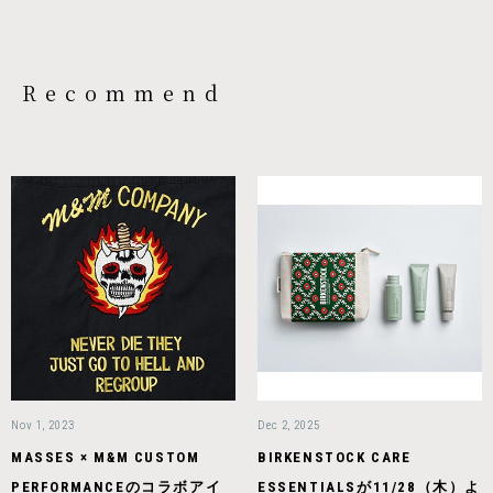
Recommend
Nov 1, 2023
Dec 2, 2025
MASSES × M&M CUSTOM
BIRKENSTOCK CARE
PERFORMANCEのコラボアイ
ESSENTIALSが11/28（木）よ