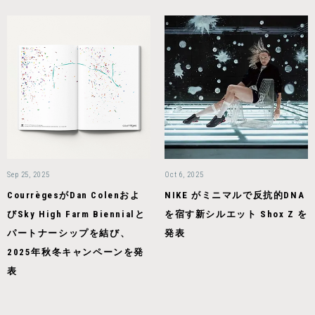
Sep 25, 2025
Oct 6, 2025
CourrègesがDan Colenおよ
NIKE がミニマルで反抗的DNA
びSky High Farm Biennialと
を宿す新シルエット Shox Z を
パートナーシップを結び、
発表
2025年秋冬キャンペーンを発
表