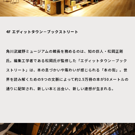
4F エディットタウン－ブックストリート
角川武蔵野ミュージアムの館長を務めるのは、知の巨人・松岡正剛
氏。編集工学者である松岡氏が監修した「エディットタウン－ブック
ストリート」は、本の息づかいや賑わいが感じられる「本の街」。世
界を読み解くための9つの文脈によって約2.5万冊の本が50メートルの
通りに配架され、新しい本と出会い、新しい連想が生まれる。