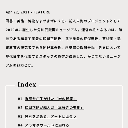
Apr 22, 2021 - FEATURE
図書・美術・博物をまぜまぜにする、前人未到のプロジェクトとして
2020年に誕生した角川武蔵野ミュージアム。運営の柱となるのは、館
長である編集工学者の松岡正剛氏、博物学者の荒俣宏氏、芸術学・美
術教育の研究者である神野真吾氏、建築家の隈研吾氏。各界において
現代日本を代表するスタッフの叡智が結集した、かつてないミュージ
アムの魅力とは。
Index
隈研吾が手がけた「岩の建築」
松岡正剛が編んだ「本好きの聖地」
思考を深める、アートと出会う
アラマタワールドに溺れる