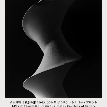
杉本博司 《観念の形 0003》 2004年 ゼラチン・シルバー・プリント
149.2×119.4cm © Hiroshi Sugimoto / Courtesy of Gallery