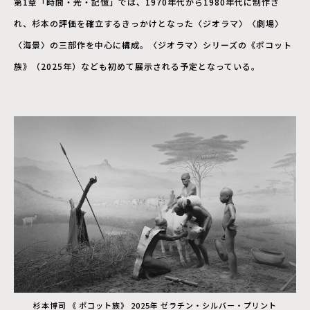
第1章「時間・光・記憶」では、1970年代から1980年代に制作さ
れ、杉本の評価を確立するきっかけとなった〈ジオラマ〉〈劇場〉
〈海景〉の三部作を中心に構成。〈ジオラマ〉シリーズの《ポコット
族》（2025年）なども初めて展示される予定となっている。
杉本博司 《 ポコット族》 2025年 ゼラチン・シルバー・プリント