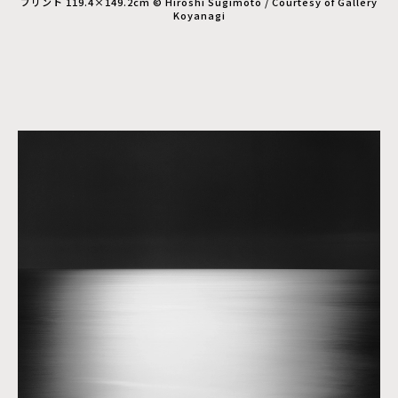
プリント 119.4×149.2cm © Hiroshi Sugimoto / Courtesy of Gallery
Koyanagi