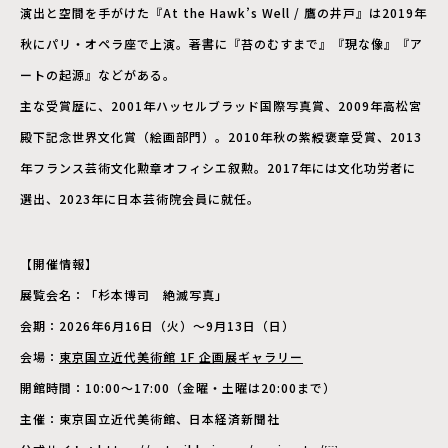
演出と空間を手がけた『At the Hawk’s Well / 鷹の井戸』は2019年
秋にパリ・オペラ座で上演。著書に『苔のむすまで』『現な像』『ア
ートの起源』などがある。
主な受賞歴に、2001年ハッセルブラッド国際写真賞、2009年高松宮
殿下記念世界文化賞（絵画部門）。2010年秋の紫綬褒章受賞、2013
年フランス芸術文化勲章オフィシエ叙勲。2017年には文化功労者に
選出、2023年に日本芸術院会員に就任。
【開催情報】
展覧会名：「杉本博司 絶滅写真」
会期：2026年6月16日（火）〜9月13日（日）
会場：
東京国立近代美術館 1F 企画展ギャラリー
開館時間：10:00〜17:00（金曜・土曜は20:00まで）
主催：東京国立近代美術館、日本経済新聞社