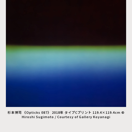
杉本博司 《Opticks 087》 2018年 タイプCプリント 119.4×119.4cm ©
Hiroshi Sugimoto / Courtesy of Gallery Koyanagi