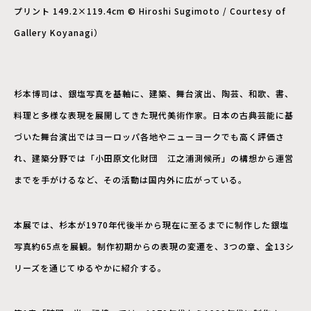
プリント 149.2×119.4cm © Hiroshi Sugimoto / Courtesy of
Gallery Koyanagi）
杉本博司は、銀塩写真を基軸に、建築、舞台演出、陶芸、和歌、書、
料理と多様な表現を展開してきた現代美術作家。日本の古典芸能に基
づいた舞台演出ではヨーロッパ各地やニューヨークでも高く評価さ
れ、建築分野では「小田原文化財団 江之浦測候所」の構想から運営
までを手がけるなど、その活動は国内外に広がっている。
本展では、杉本が1970年代後半から現在に至るまでに制作した銀塩
写真約65点を展観。制作初期からの表現の変遷を、3つの章、全13シ
リーズを通じてゆるやかに紹介する。