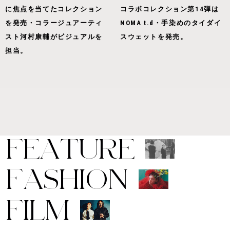
に焦点を当てたコレクション
コラボコレクション第14弾は
を発売・コラージュアーティ
NOMA t.d・手染めのタイダイ
スト河村康輔がビジュアルを
スウェットを発売。
担当。
F
E
A
T
U
R
E
F
A
S
H
I
O
N
F
I
L
M