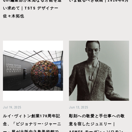
QUI編集部が未知なる才能を追
いま観るべき映画｜2026年6月
い求めて｜TSTS デザイナー
佐々木拓也
Jul 19, 2025
Jun 13, 2025
ルイ･ヴィトン創業170周年記
彫刻への敬愛と手仕事への敬
念、「ビジョナリー･ジャーニ
意を宿したジュエリー｜
ー」展が大阪中之島美術館で
AGMES モーガン・ソロモン