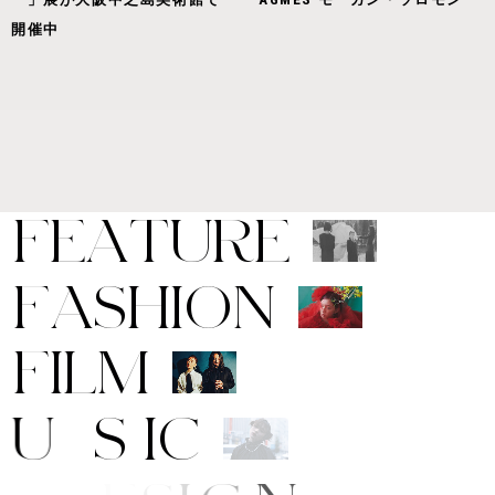
開催中
F
E
A
T
U
R
E
F
A
S
H
I
O
N
F
I
L
M
M
U
S
I
C