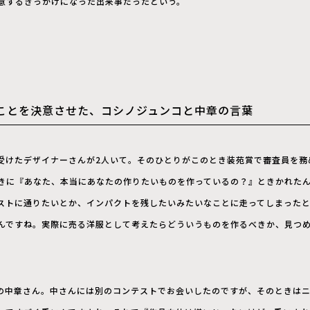
意するきっかけになった出来事だったという。
ことを決意させた、コシノジュンコと中章の言葉
受けたデザイナーさんが2人いて。そのひとりがこのとき装苑賞で審査員を務
きに『あなた、本当にあなたの作りたいものを作っているの？』ときかれた
ストに通りたいとか、インパクトを残したいみたいなことに走ってしまった
んですね。実際に売る洋服として考えたらどういうものを作るべきか、見つ
KAの中章さん。中さんには別のコンテストでお会いしたのですが、そのときは