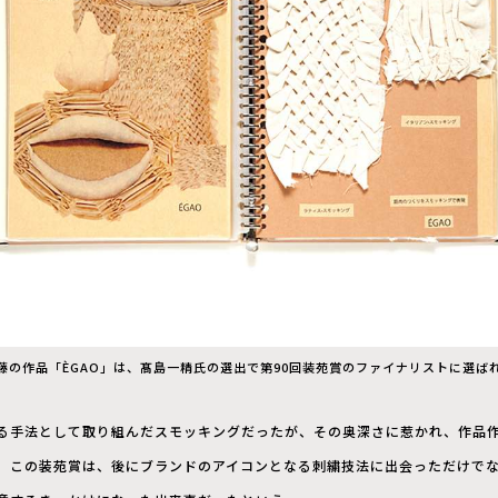
藤の作品「ÈGAO」は、髙島一精氏の選出で第90回装苑賞のファイナリストに選ば
る手法として取り組んだスモッキングだったが、その奥深さに惹かれ、作品
。この装苑賞は、後にブランドのアイコンとなる刺繍技法に出会っただけで