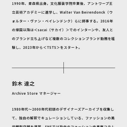
1990年、青森県出身。文化服装学院卒業後、アントワープ王
立芸術アカデミーに進学し、Walter Van Beirendonck（ウ
ォルター・ヴァン・ベイレンドンク）らに師事する。2016年
の帰国以降は＜sacai（サカイ）＞でのインターンや、友人と
のブランド立ち上げなど複数のコレクションブランド勤務を経
験し、2023年から＜TSTS＞をスタート。
鈴木 達之
Archive Store マネージャー
1980年代〜2000年代初頭のデザイナーズアーカイブを収集し
て、独自の解釈でキュレーションしている、ファッションの美
術館型店舗を運営。SNSでは独自のファッション史考察コラム