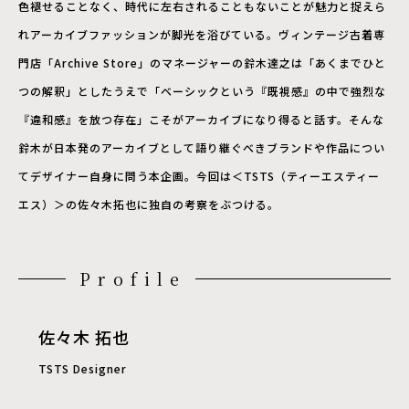
色褪せることなく、時代に左右されることもないことが魅力と捉えら
れアーカイブファッションが脚光を浴びている。ヴィンテージ古着専
門店「Archive Store」のマネージャーの鈴木達之は「あくまでひと
つの解釈」としたうえで「ベーシックという『既視感』の中で強烈な
『違和感』を放つ存在」こそがアーカイブになり得ると話す。そんな
鈴木が日本発のアーカイブとして語り継ぐべきブランドや作品につい
てデザイナー自身に問う本企画。今回は＜TSTS（ティーエスティー
エス）＞の佐々木拓也に独自の考察をぶつける。
Profile
佐々木 拓也
TSTS Designer