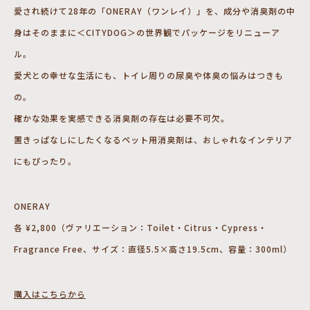
愛され続けて28年の「ONERAY（ワンレイ）」を、成分や消臭剤の中
身はそのままに＜CITYDOG＞の世界観でパッケージをリニューア
ル。
愛犬との幸せな生活にも、トイレ周りの尿臭や体臭の悩みはつきも
の。
確かな効果を実感できる消臭剤の存在は必要不可欠。
置きっぱなしにしたくなるペット用消臭剤は、おしゃれなインテリア
にもぴったり。
ONERAY
各 ¥2,800（ヴァリエーション：Toilet・Citrus・Cypress・
Fragrance Free、サイズ：直径5.5×高さ19.5cm、容量：300ml）
購入はこちらから