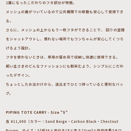
2層になったこだわりのフタ部分が特徴。
メッシュの蓋がついているので公共機関での移動も安心して使用でき
る。
さらに、メッシュの上からもう一枚フタができることで、 回りの空間
をシャットアウトし、慣れない場所でもワンちゃんが安心してくつろ
げるよう設計。
フタを使わないときは、専用の留め具で収納し快適に使用できる。
飼い主さまのどんなファッションにも馴染むよう、シンプルにこだわ
ったデザイン。
ちょっとしたお出かけから、遠出までひとつ持っていると便利なバッ
グ。
PIPING TOTE CARRY - Size "S"
各 ¥11,000（カラー：Sand Beige・Carbon Black・Chestnut
Brown、サイズ：S[幅36×奥行き18×高さ23cm]※目安体重3キロ