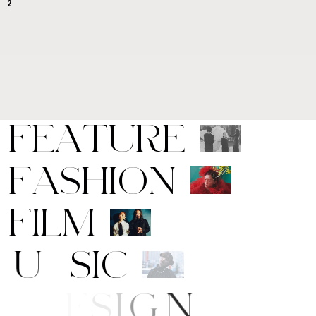
2
F
E
A
T
U
R
E
F
A
S
H
I
O
N
F
I
L
M
M
U
S
I
C
A
R
T
/
D
E
S
I
G
N