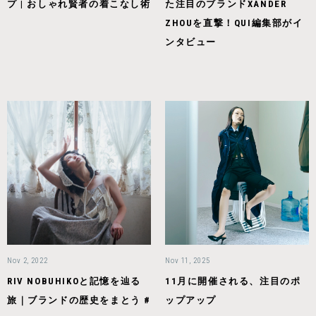
プ | おしゃれ賢者の着こなし術
た注目のブランドXANDER
ZHOUを直撃！QUI編集部がイ
ンタビュー
Nov 2, 2022
Nov 11, 2025
RIV NOBUHIKOと記憶を辿る
11月に開催される、注目のポ
旅｜ブランドの歴史をまとう #
ップアップ