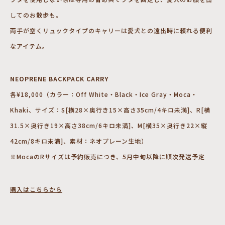
してのお散歩も。
両手が空くリュックタイプのキャリーは愛犬との遠出時に頼れる便利
なアイテム。
NEOPRENE BACKPACK CARRY
各¥18,000（カラー：Off White・Black・Ice Gray・Moca・
Khaki、サイズ：S[横28×奥行き15×高さ35cm/4キロ未満]、R[横
31.5×奥行き19×高さ38cm/6キロ未満]、M[横35×奥行き22×縦
42cm/8キロ未満]、素材：ネオプレーン生地）
※MocaのRサイズは予約販売につき、5月中旬以降に順次発送予定
購入はこちらから