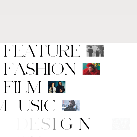
F
E
A
T
U
R
E
F
A
S
H
I
O
N
F
I
L
M
M
U
S
I
C
A
R
T
/
D
E
S
I
G
N