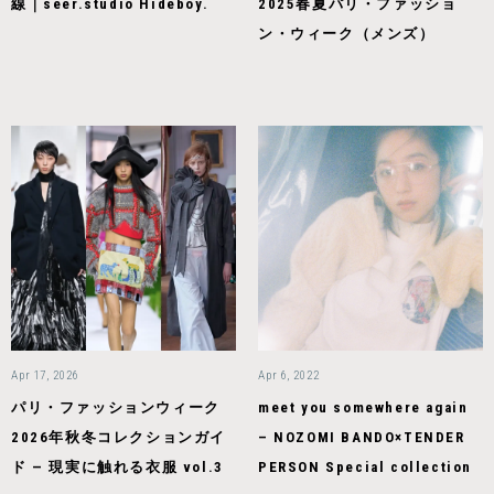
線｜seer.studio Hideboy.
2025春夏パリ・ファッショ
ン・ウィーク（メンズ）
Apr 17, 2026
Apr 6, 2022
パリ・ファッションウィーク
meet you somewhere again
2026年秋冬コレクションガイ
– NOZOMI BANDO×TENDER
ド — 現実に触れる衣服 vol.3
PERSON Special collection