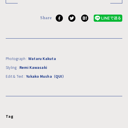
Share
Photograph :
Wataru Kakuta
Styling :
Remi Kawasaki
Edit & Text :
Yukako Musha（QUI）
Tag