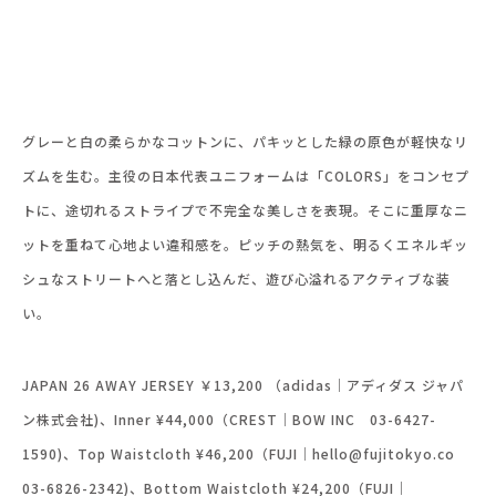
グレーと白の柔らかなコットンに、パキッとした緑の原色が軽快なリ
ズムを生む。主役の日本代表ユニフォームは「COLORS」をコンセプ
トに、途切れるストライプで不完全な美しさを表現。そこに重厚なニ
ットを重ねて心地よい違和感を。ピッチの熱気を、明るくエネルギッ
シュなストリートへと落とし込んだ、遊び心溢れるアクティブな装
い。
JAPAN 26 AWAY JERSEY ￥13,200 （adidas｜アディダス ジャパ
ン株式会社)、Inner ¥44,000（CREST｜BOW INC 03-6427-
1590)、Top Waistcloth ¥46,200（FUJI｜hello@fujitokyo.co
03-6826-2342)、Bottom Waistcloth ¥24,200（FUJI｜