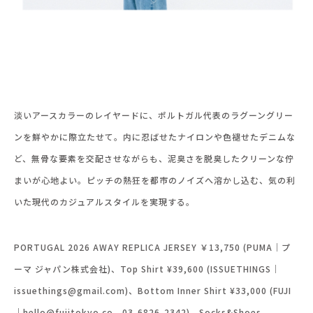
淡いアースカラーのレイヤードに、ポルトガル代表のラグーングリー
ンを鮮やかに際立たせて。内に忍ばせたナイロンや色褪せたデニムな
ど、無骨な要素を交配させながらも、泥臭さを脱臭したクリーンな佇
まいが心地よい。ピッチの熱狂を都市のノイズへ溶かし込む、気の利
いた現代のカジュアルスタイルを実現する。
PORTUGAL 2026 AWAY REPLICA JERSEY ￥13,750 (PUMA｜プ
ーマ ジャパン株式会社)、Top Shirt ¥39,600 (ISSUETHINGS｜
issuethings@gmail.com)、Bottom Inner Shirt ¥33,000 (FUJI
｜hello@fujitokyo.co 03-6826-2342)、Socks&Shoes