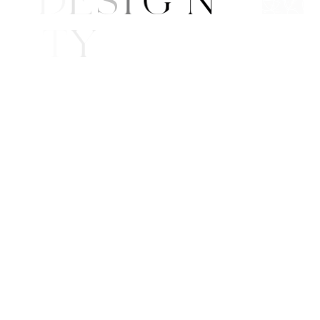
B
E
A
U
T
Y
F
E
/
S
T
Y
L
E
E
W
S
P
P
I
N
G