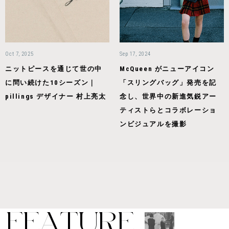
Oct 7, 2025
Sep 17, 2024
ニットピースを通じて世の中
McQueen がニューアイコン
に問い続けた10シーズン｜
「スリングバッグ」発売を記
pillings デザイナー 村上亮太
念し、世界中の新進気鋭アー
ティストらとコラボレーショ
ンビジュアルを撮影
F
E
A
T
U
R
E