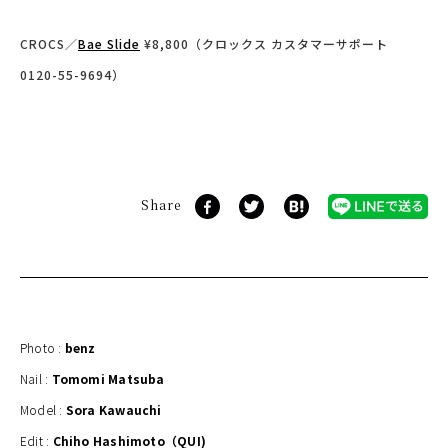
CROCS／
Bae Slide
¥8,800（クロックス カスタマーサポート
0120-55-9694）
Share
Photo :
benz
Nail :
Tomomi Matsuba
Model :
Sora Kawauchi
Edit :
Chiho Hashimoto（QUI)