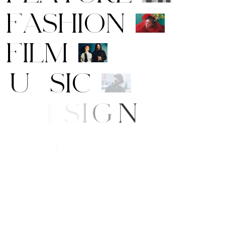
F
A
S
H
I
O
N
F
I
L
M
M
U
S
I
C
A
R
T
/
D
E
S
I
G
N
B
E
A
U
T
Y
L
I
F
E
/
S
T
Y
L
E
N
E
W
S