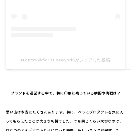
ꜰʟᴏʀɪꜱᴛ(@florist.newyork)がシェアした投稿
ー ブランドを運営する中で、特に印象に残っている瞬間や挑戦は？
思い出は本当にたくさんあります。特に、ベラにプロダクトを気に入
ってもらえたことは大きな転機でした。でも同じくらい大切なのは、
ひとつのアイデアがふと形になった瞬間。新しいバッグが完成して、