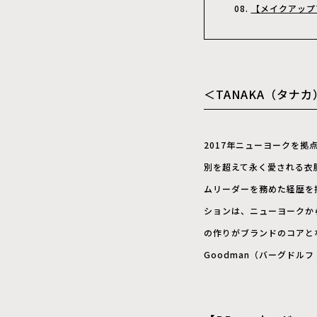
【メイクアップ
＜TANAKA（タナ
2017年ニューヨークを拠
別を超えて永く愛される衣
ムリーダーを務めた経歴を
ションは、ニューヨークか
の作りがブランドのコアとなって
Goodman（バーグドル