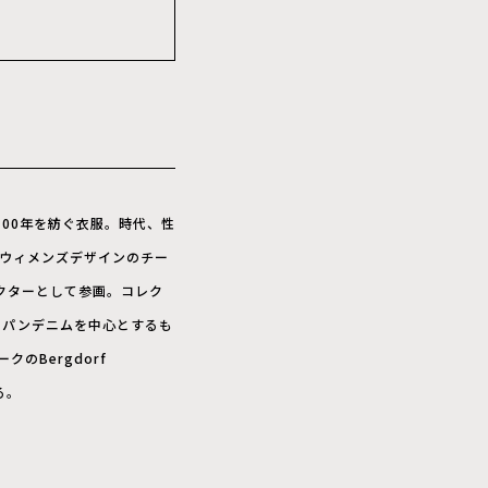
100年を紡ぐ衣服。時代、性
のウィメンズデザインのチー
クターとして参画。コレク
ャパンデニムを中心とするも
クのBergdorf
る。