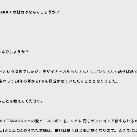
NAKA＞の魅力はなんでしょうか？
なんでしょうか？
ーという関係でしたが、デザイナーのサヨリさんとクボシタさんと話せば話
変わって24年の春からPRを担当させていただくこととなりました。
ることを教えてください。
の＜TANAKA＞への愛とエネルギーを、いかに同じテンションで伝えられる
ム1点1点に込められた意味は、聞けば聞くほど胸が熱くなります。皆さまに