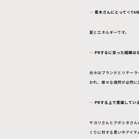
― 青木さんにとって＜TA
愛とエネルギーです。
― PRするに至った経緯は
元々はブランドとリテーラ
かれ、様々な偶然が必然に
― PRする上で意識してい
サヨリさんとクボシタさん
くりに対する思いやアイテ