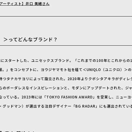
アーティスト】井口 美緒さん
カ）＞ってどんなブランド？
点にスタートした、ユニセックスブランド。「これまでの100年とこれからの
服。」をコンセプトに、ヨウジヤマモト社を経て＜UNIQLO（ユニクロ）＞
持つタナカサヨリによって設立された。2020年よりクボシタアキラがディレ
らのボーダレスなインスピレーションと、モダンにアップデートされた、ジ
いる。2023年には「TOKYO FASHION AWARD」を受賞し、ニューヨー
フ・グッドマン）が選出する注目デザイナー「BG RADAR」にも選出されてい