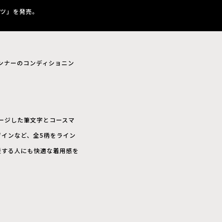
ャツ」を発売。
ランナーのコンディショニン
メージした筆文字とコースマ
インなど、全5柄をライン
援する人にも快適な着用感を