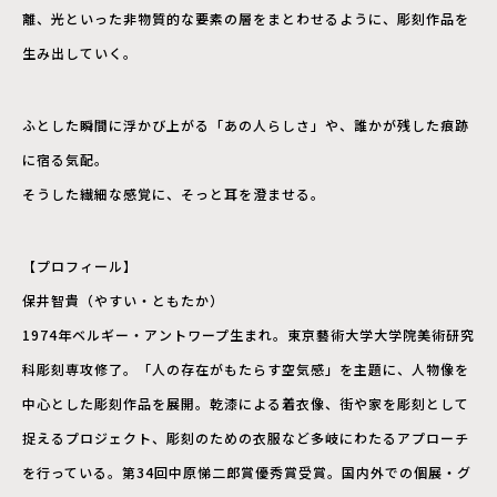
離、光といった非物質的な要素の層をまとわせるように、彫刻作品を
生み出していく。
ふとした瞬間に浮かび上がる「あの人らしさ」や、誰かが残した痕跡
に宿る気配。
そうした繊細な感覚に、そっと耳を澄ませる。
【プロフィール】
保井智貴（やすい・ともたか）
1974年ベルギー・アントワープ生まれ。東京藝術大学大学院美術研究
科彫刻専攻修了。「人の存在がもたらす空気感」を主題に、人物像を
中心とした彫刻作品を展開。乾漆による着衣像、街や家を彫刻として
捉えるプロジェクト、彫刻のための衣服など多岐にわたるアプローチ
を行っている。第34回中原悌二郎賞優秀賞受賞。国内外での個展・グ