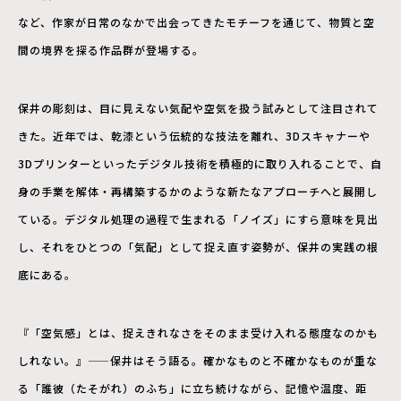
など、作家が日常のなかで出会ってきたモチーフを通じて、物質と空
間の境界を探る作品群が登場する。
保井の彫刻は、目に見えない気配や空気を扱う試みとして注目されて
きた。近年では、乾漆という伝統的な技法を離れ、3Dスキャナーや
3Dプリンターといったデジタル技術を積極的に取り入れることで、自
身の手業を解体・再構築するかのような新たなアプローチへと展開し
ている。デジタル処理の過程で生まれる「ノイズ」にすら意味を見出
し、それをひとつの「気配」として捉え直す姿勢が、保井の実践の根
底にある。
『「空気感」とは、捉えきれなさをそのまま受け入れる態度なのかも
しれない。』——保井はそう語る。確かなものと不確かなものが重な
る「誰彼（たそがれ）のふち」に立ち続けながら、記憶や温度、距