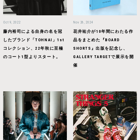
Oct 9, 2022
Nov 26, 2024
藤内裕司による自身の名を冠
花井祐介が10年間にわたる作
したブランド「TOHNAI」1st
品をまとめた『BOARD
コレクション、22年秋に至極
SHORTS』出版を記念し、
のコート1型よりスタート。
GALLERY TARGETで展示を開
催