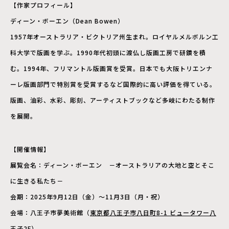
【作家プロフィール】
ディーン・ボーエン（Dean Bowen）
1957年オーストラリア・ビクトリア州生まれ。ロイヤルメルボルン工
科大学で版画を学ぶ。1990年代初頭に渡仏し版画工房で研鑽を積
む。1994年、フリマントル版画賞を受賞。日本でも大阪トリエンナ
ーレ版画部門で特別賞を受賞するなど国際的に高い評価を得ている。
版画、油彩、水彩、彫刻、アーティストブックなど多岐にわたる制作
を展開。
【開催情報】
展覧会名：ディーン・ボーエン －オーストラリアの大地と空とそこ
に生きる私たち－
会期：2025年9月12日（金）〜11月3日（月・祝）
会場：八王子市夢美術館（
東京都八王子市八日町8-1 ビュータワー八
王子2F
）