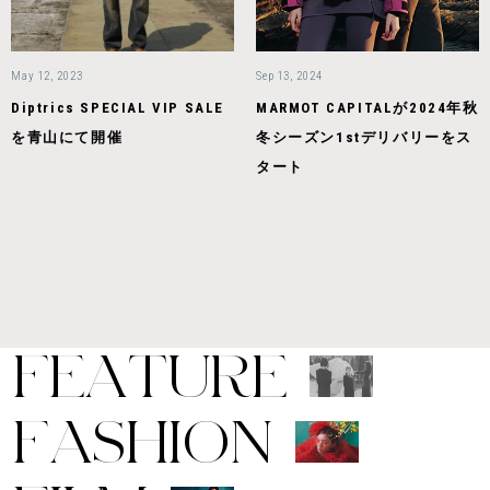
May 12, 2023
Sep 13, 2024
Diptrics SPECIAL VIP SALE
MARMOT CAPITALが2024年秋
を青山にて開催
冬シーズン1stデリバリーをス
タート
F
E
A
T
U
R
E
F
A
S
H
I
O
N