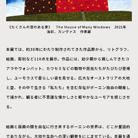
《たくさんの窓のある家》 The House of Many Windows 2021年
油彩、カンヴァス 作家蔵
本展では、約30年にわたり制作されてきた作品群から、リトグラフ、
絵画、彫刻など110点を展示。作品には、幼少期から親しんできたコ
アラやウォンバット、カワセミなどの動物や昆虫たちがたびたび登場
し、ユーモラスで愛らしい姿を見せる。広大なオーストラリアの大地
と空、その中で生きる「私たち」を含む存在がボーエン独自の眼差し
で描かれ、観る者に不思議な懐かしさと軽やかなユーモアを感じさせ
る。
絵画と版画の間を自在に行き来するボーエンの世界は、どこか童話的
でありながら、大地や生命への深い観察をにじませている。本展を通