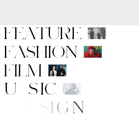
F
E
A
T
U
R
E
F
A
S
H
I
O
N
F
I
L
M
M
U
S
I
C
A
R
T
/
D
E
S
I
G
N
B
E
A
U
T
Y