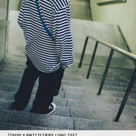
【[9090 X RMTC]STRIPE LONG TEE】