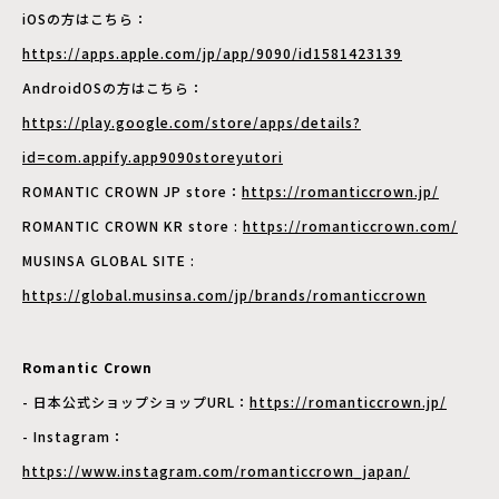
iOSの方はこちら：
https://apps.apple.com/jp/app/9090/id1581423139
AndroidOSの方はこちら：
https://play.google.com/store/apps/details?
id=com.appify.app9090storeyutori
ROMANTIC CROWN JP store：
https://romanticcrown.jp/
ROMANTIC CROWN KR store :
https://romanticcrown.com/
MUSINSA GLOBAL SITE :
https://global.musinsa.com/jp/brands/romanticcrown
Romantic Crown
- 日本公式ショップショップURL：
https://romanticcrown.jp/
- Instagram：
https://www.instagram.com/romanticcrown_japan/