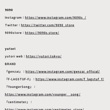
9090
Instagram：
https://www.instagram.com/9090s_/
Twitter：
https://twitter.com/9090_store
9090store：
https://9090s.store/
yutori
yutori web：
https://yutori.tokyo/
BRAND
『genzai』：
https://www.instagram.com/genzai_official/
『F-LAGSTUF-F』：
https://www.instagram.com/f_lagstuf_f/
『YoungerSong』：
https://www.instagram.com/younger__song/
『centimeter』：
https://www.instagram.com/centimeter_store/