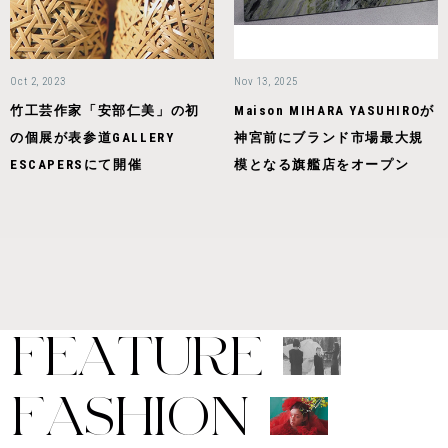
Oct 2, 2023
Nov 13, 2025
竹工芸作家「安部仁美」の初
Maison MIHARA YASUHIROが
の個展が表参道GALLERY
神宮前にブランド市場最大規
ESCAPERSにて開催
模となる旗艦店をオープン
F
E
A
T
U
R
E
F
A
S
H
I
O
N