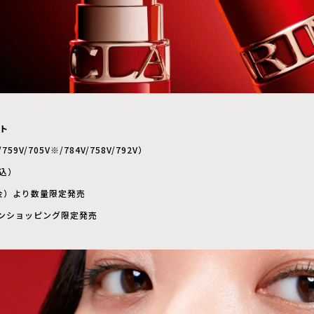
ト
9V/705V※/784V/758V/792V）
税込）
（金）より数量限定発売
ンショッピング限定発売