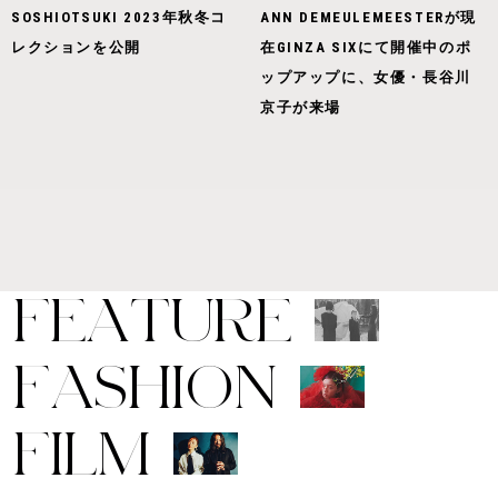
SOSHIOTSUKI 2023年秋冬コ
ANN DEMEULEMEESTERが現
レクションを公開
在GINZA SIXにて開催中のポ
ップアップに、女優・長谷川
京子が来場
F
E
A
T
U
R
E
F
A
S
H
I
O
N
F
I
L
M