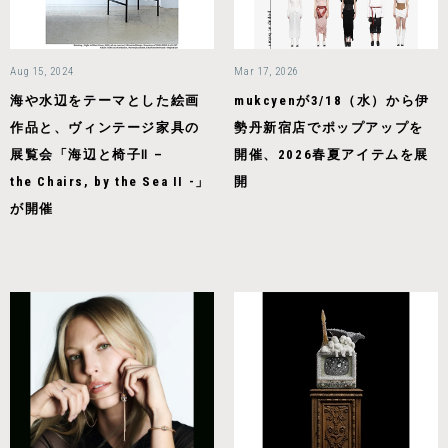
Aug 15, 2024
Mar 17, 2026
海や水辺をテーマとした絵画
mukcyenが3/18（水）から伊
作品と、ヴィンテージ家具の
勢丹新宿店でポップアップを
展覧会「海辺と椅子Ⅱ –
開催、2026春夏アイテムを展
the Chairs, by the Sea II -」
開
が開催