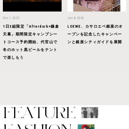
Dec 1, 2023
Jan 8, 2026
1日3組限定「Afterdark×鎌倉
LOEWE、カサロエベ銀座のオ
天幕」期間限定キャンプシー
ープンを記念したキャンペー
トコース予約開始、代官山で
ンと銀座シティガイドを展開
冬のホット黒ビールをテント
で楽しもう
F
E
A
T
U
R
E