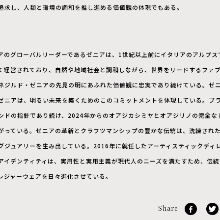
追求し、人類と環境の調和を推し進める価値観の体現でもある。
アのグローバルリーダーであるゼニアは、1世紀以上前にイタリアのアルプス
て経営されており、自然や地域社会と調和しながら、世界をリードするファ
ネジルド・ゼニアの先見の明にあふれた価値観に忠実であり続けている。ゼ
ゼニアは、明るい未来を築くためのこのコミットメントを体現している。ブ
ンドの指針であり続け、2024年からのオアジカシミヤとオアジリノの完全な
がっている。ゼニアの革新とクラフツマンシップの豊かな伝統は、洗練され
グジュアリーを生み出している。2016年に就任したアーティスティックディ
アイデンティティは、実用性と実用主義が現代人のニーズを満たすため、伝統
レジャーウェアを日々進化させている。
Share