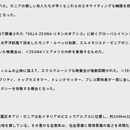
れた。ゼニアの親しい友人たちが早くもこれらのエキサイティングな瞬間を
となった。
で開催された「VILLA ZEGNA:リネンのオアシス」に続くグローバルイベ
年に太平洋航路で訪米したモンテ・ルベッロ伯爵、エルメネジルド・ゼニアがニ
いた晩餐会は、＜ZEGNA＞とアメリカの絆を象徴するものだ。
では、フィルムの上映に加えて、エクスクルーシブな晩餐会が複数回開かれた。＜Z
ブリティ、トップカスタマー、トレンドセッター、プレス関係者が一堂に会
レガシーを体験する機会となった。
保護区オアジ・ゼニアは北イタリアのビエッラアルプスに位置し、約100km2
ぶ敷地を擁している。その豊かな生態系は、社会意識と環境意識の高さを具現