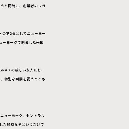
祝うと同時に、創業者のレガ
ントの第2弾としてニューヨー
ューヨークで開催した米国
EGNA＞の親しい友人たち、
し、特別な瞬間を祝うととも
(ニューヨーク、セントラル
化した稀有な例というだけで