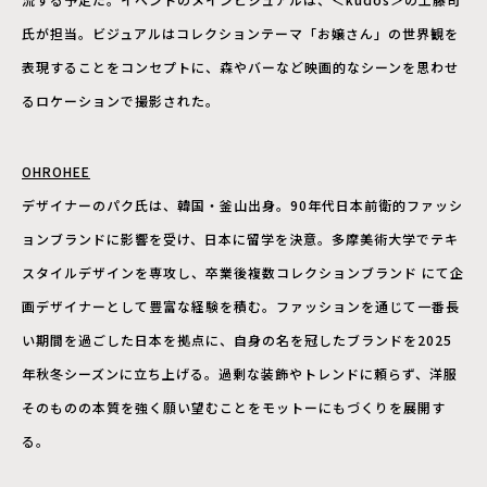
氏が担当。ビジュアルはコレクションテーマ「お嬢さん」の世界観を
表現することをコンセプトに、森やバーなど映画的なシーンを思わせ
るロケーションで撮影された。
OHROHEE
デザイナーのパク氏は、韓国・釜山出身。90年代日本前衛的ファッシ
ョンブランドに影響を受け、日本に留学を決意。多摩美術大学でテキ
スタイルデザインを専攻し、卒業後複数コレクションブランド にて企
画デザイナーとして豊富な経験を積む。ファッションを通じて一番長
い期間を過ごした日本を拠点に、自身の名を冠したブランドを2025
年秋冬シーズンに立ち上げる。過剰な装飾やトレンドに頼らず、洋服
そのものの本質を強く願い望むことをモットーにもづくりを展開す
る。