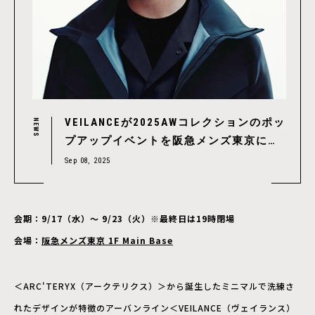
VEILANCEが2025AWコレクションのポッ
NEWS
プアップイベントを阪急メンズ東京にて
開催
Sep 08, 2025
会期：9/17（水）〜 9/23（火）※最終日は19時閉場
会場：
阪急メンズ東京 1F Main Base
＜ARC'TERYX（アークテリクス）＞から誕生したミニマルで洗練さ
れたデザインが特徴のアーバンライン＜VEILANCE（ヴェイランス）