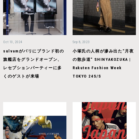
Oct 10, 2024
Sep 8, 2023
sulvamがパリにブランド初の
小塚氏の人柄が滲み出た“月夜
旗艦店をグランドオープン、
の散歩道" SHINYAKOZUKA |
レセプションパーティーに多
Rakuten Fashion Week
くのゲストが来場
TOKYO 24S/S