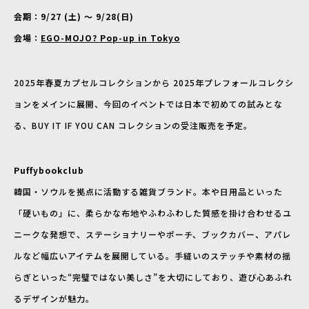
会期：9/27 (土) ～ 9/28(日)
会場：
EGO-MOJO? Pop-up in Tokyo
2025年春夏カプセルコレクションから 2025年プレフォールコレクシ
ョンをメインに展開、今回のイベントでは日本で初めての試みとな
る、BUY IT IF YOU CAN コレクションの受注販売を予定。
Puffybookclub
韓国・ソウルを拠点に活動する雑貨ブランド。本や日用品といった
「硬いもの」に、柔らかな布地やふわふわした質感を掛け合わせるユ
ニークな発想で、ステーショナリーやポーチ、ブックカバー、アパレ
ルなど幅広いアイテムを展開している。手縫いのステッチや素材の揺
らぎといった“完璧ではない美しさ”を大切にしており、遊び心あふれ
るデザインが魅力。