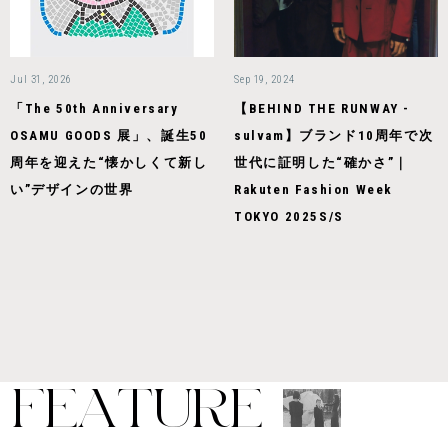
Jul 31, 2026
Sep 19, 2024
「The 50th Anniversary
【BEHIND THE RUNWAY -
OSAMU GOODS 展」、誕生50
sulvam】ブランド10周年で次
周年を迎えた“懐かしくて新し
世代に証明した“確かさ”｜
い”デザインの世界
Rakuten Fashion Week
TOKYO 2025S/S
F
E
A
T
U
R
E