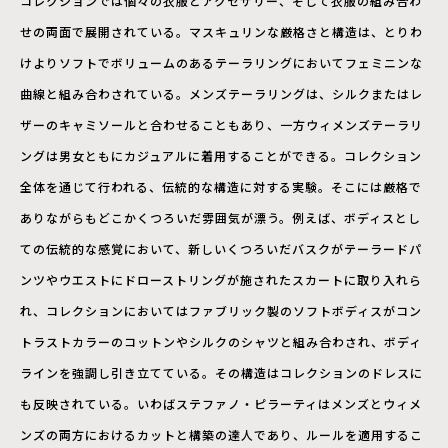
コレクションでは個々の衣服とアクセサリー、そして衣服の組み合わ
せの両面で展開されている。マスキュリンな厳格さと構造は、とりわ
けよりソフトでボリュームのあるテーラリングにおいてフェミニンな
曲線と組み合わされている。メンズテーラリングは、シルクまたはレ
ザーのキャミソールと合わせることもあり、一方ウィメンズテーラリ
ングは男女ともにカジュアルに着用することができる。コレクション
全体を通じて行われる、伝統的な構造に対する実験。そこには厳格で
ありながらもどこかくつろいだ雰囲気が漂う。例えば、ボディスとし
ての伝統的な感覚において、新しいくつろいだバスクがテーラードパ
ンツやウエストにドローストリングが施されたスカートに取り入れら
れ、コレクションにおいてはファブリック製のソフトボディスがコン
トラストカラーのコットンやシルクのシャツと組み合わされ、ボディ
ラインを強調し引き立てている。その構造はコレクションのドレスに
も反映されている。いわばステファノ・ピラーティはメンズとウィメ
ンズの両方におけるカットと構築の達人であり、ルールを適用するこ