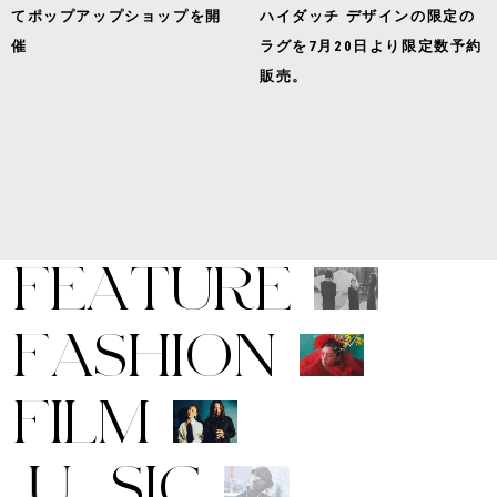
てポップアップショップを開
ハイダッチ デザインの限定の
催
ラグを7月20日より限定数予約
販売。
F
E
A
T
U
R
E
F
A
S
H
I
O
N
F
I
L
M
M
U
S
I
C