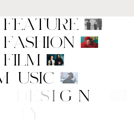
F
E
A
T
U
R
E
F
A
S
H
I
O
N
F
I
L
M
M
U
S
I
C
A
R
T
/
D
E
S
I
G
N
B
E
A
U
T
Y
E
/
S
T
Y
L
E