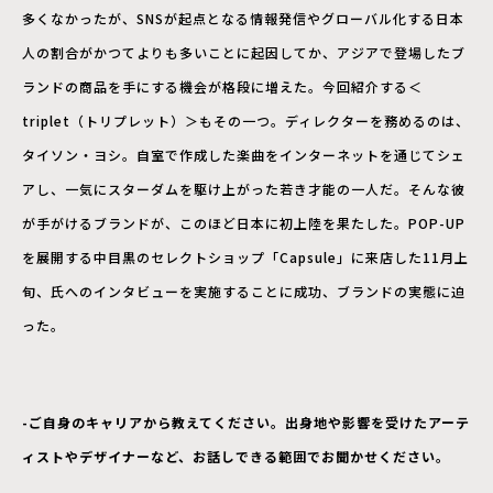
多くなかったが、SNSが起点となる情報発信やグローバル化する日本
人の割合がかつてよりも多いことに起因してか、アジアで登場したブ
ランドの商品を手にする機会が格段に増えた。今回紹介する＜
triplet（トリプレット）＞もその一つ。ディレクターを務めるのは、
タイソン・ヨシ。自室で作成した楽曲をインターネットを通じてシェ
アし、一気にスターダムを駆け上がった若き才能の一人だ。そんな彼
が手がけるブランドが、このほど日本に初上陸を果たした。POP-UP
を展開する中目黒のセレクトショップ「Capsule」に来店した11月上
旬、氏へのインタビューを実施することに成功、ブランドの実態に迫
った。
-ご自身のキャリアから教えてください。出身地や影響を受けたアーテ
ィストやデザイナーなど、お話しできる範囲でお聞かせください。