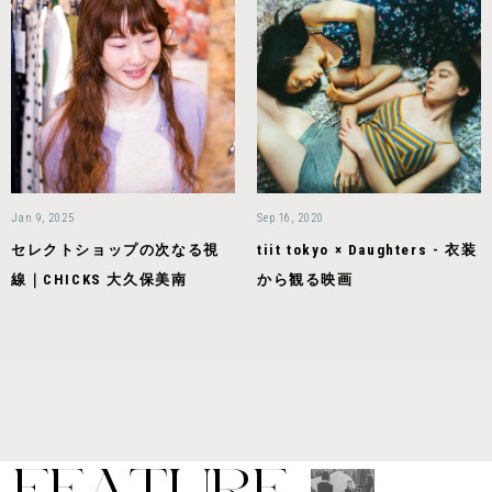
Jan 9, 2025
Sep 16, 2020
セレクトショップの次なる視
tiit tokyo × Daughters - 衣装
線｜CHICKS 大久保美南
から観る映画
F
E
A
T
U
R
E