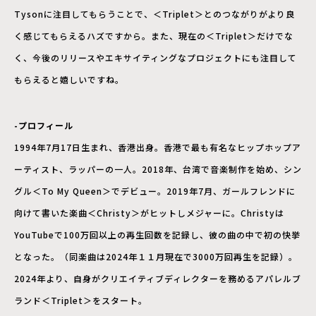
Tysonに注目してもらうことで、＜Triplet＞とのつながりがより良
く感じてもらえるハズですから。また、現在の＜Triplet＞だけでな
く、今後のリリースやエキサイティングなプロジェクトにも注目して
もらえると嬉しいですね。
-プロフィール
1994年7月17日生まれ、香港出身。香港で最も有名なヒップホップア
ーティスト、ラッパーの一人。2018年、台湾で音楽制作を始め、シン
グル＜To My Queen＞でデビュー。2019年7月、ガールフレンドに
向けて書いた楽曲＜Christy＞がヒットしメジャーに。Christyは
YouTubeで100万回以上の再生回数を記録し、彼の曲の中で初の快挙
となった。（同楽曲は2024年１１月現在で3000万回再生を記録）。
2024年より、自身がクリエイティブディレクターを務めるアパレルブ
ランド＜Triplet＞をスタート。