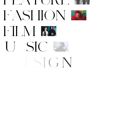
F
A
S
H
I
O
N
F
I
L
M
M
U
S
I
C
A
R
T
/
D
E
S
I
G
N
B
E
A
U
T
Y
L
I
F
E
/
S
T
Y
L
E
N
E
W
S