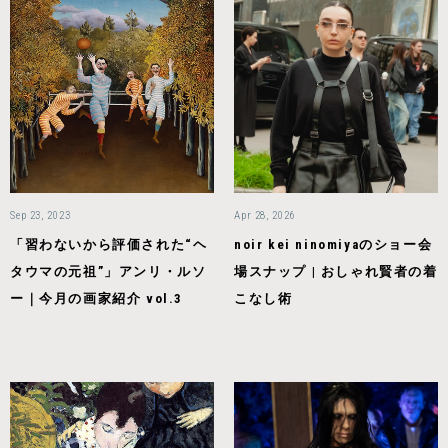
Sep 23, 2023
Apr 28, 2026
「習わないから評価された“ヘ
noir kei ninomiyaのショー会
タウマの元祖”」アンリ・ルソ
場スナップ | おしゃれ賢者の着
ー｜今月の画家紹介 vol.3
こなし術