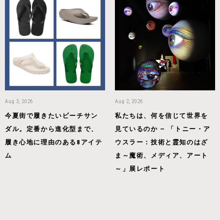
Aug 3, 2026
Aug 2, 2026
今夏街で履きたいビーチサン
私たちは、何を信じて世界を
ダル。定番から進化型まで、
見ているのか — 「トニー・ア
履き心地に理由のある8アイテ
ウスラー：技術と霊知のはざ
ム
ま～魔術、メディア、アート
～」展レポート