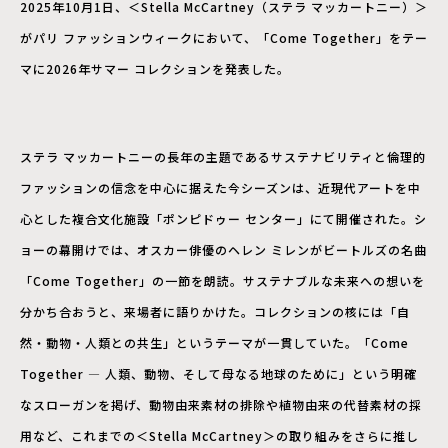
2025年10月1日、＜Stella McCartney（ステラ マッカートニー）＞
がパリ ファッションウィークにおいて、「Come Together」をテー
マに2026年サマー コレクションを発表した。
ステラ マッカートニーの長年の主題であるサステナビリティと倫理的
ファッションの信念を中心に据えた今シーズンは、近現代アートを中
心とした複合文化施設「ポンピドゥー センター」にて開催された。シ
ョーの幕開けでは、オスカー俳優のヘレン ミレンがビートルズの名曲
「Come Together」の一節を朗読。サステナブルな未来への想いを
分かち合おうと、来場者に語りかけた。コレクションの核には「自
然・動物・人類との共生」というテーマが一貫していた。「Come
Together — 人類、動物、そして母なる地球のために」という明確
なスローガンを掲げ、動物由来素材の排除や植物由来の代替素材の採
用など、これまでの＜Stella McCartney＞の取り組みをさらに推し