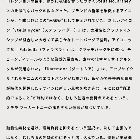
コレクションの後半、静かに視線を奪ったのは＜Stella McCartney
＞の象徴的なバッグの数々だった。ブランドの哲学を象徴するアイコ
ンが、今季はひとつの“再構築”として提示されていた。新しいアイコ
ン「Stella Ryder（ステラ ライダー）」は、実用性とクラフトマン
シップが融合した大きくて柔らかなトートバッグで登場。アイコニッ
クな「 Falabella（ファラベラ）」は、クラッチバッグ型に進化、チ
ェーンディテールのような象徴的要素も、素材の代替やリサイクルメ
タルが使用された。「Dartmoor（ダートムア） 」は、アップサイク
ルされたデニムのウエストバンドが採用され、軽やかで未来的な質感
が時代を超越したデザインに新しい息吹を吹き込む。そこには“倫理
的であること”が制約ではなく、むしろ創造の出発点であるという、
ステラ マッカートニーの揺るぎない信念が息づいている。
動物性素材を避け、環境負荷を抑えるという選択は、決して主張的で
はなく、むしろ服の呼吸の中にそっと溶け込んでいる。倫理が美意識