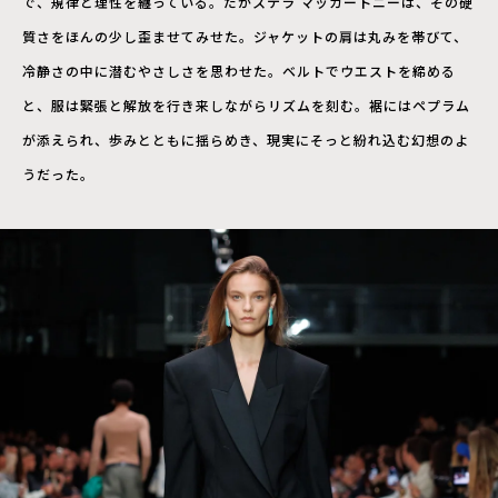
で、規律と理性を纏っている。だがステラ マッカートニーは、その硬
質さをほんの少し歪ませてみせた。ジャケットの肩は丸みを帯びて、
冷静さの中に潜むやさしさを思わせた。ベルトでウエストを締める
と、服は緊張と解放を行き来しながらリズムを刻む。裾にはペプラム
が添えられ、歩みとともに揺らめき、現実にそっと紛れ込む幻想のよ
うだった。