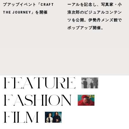
プアップイベント「CRAFT
ーアルを記念し、写真家・小
THE JOURNEY」を開催
浪次郎のビジュアルコンテン
ツを公開。伊勢丹メンズ館で
ポップアップ開催。
F
E
A
T
U
R
E
F
A
S
H
I
O
N
F
I
L
M