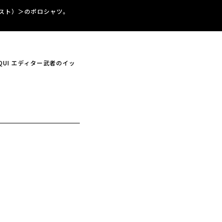
ーティスト）＞のポロシャツ。
 QUI エディター武者のイッ