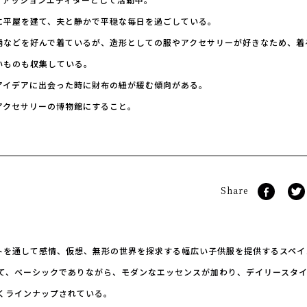
に平屋を建て、夫と静かで平穏な毎日を過ごしている。
柄などを好んで着ているが、造形としての服やアクセサリーが好きなため、着
いものも収集している。
アイデアに出会った時に財布の紐が緩む傾向がある。
アクセサリーの博物館にすること。
Share
は、アートを通して感情、仮想、無形の世界を探求する幅広い子供服を提供するスペ
て、ベーシックでありながら、モダンなエッセンスが加わり、デイリースタ
くラインナップされている。