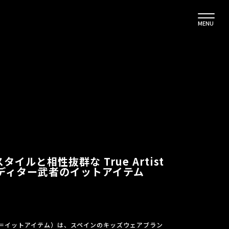
MENU
ルと相性抜群な True Artist
 エディター武者のイットアイテム
＝イットアイテム）は、スペインのキッズウェアブラン