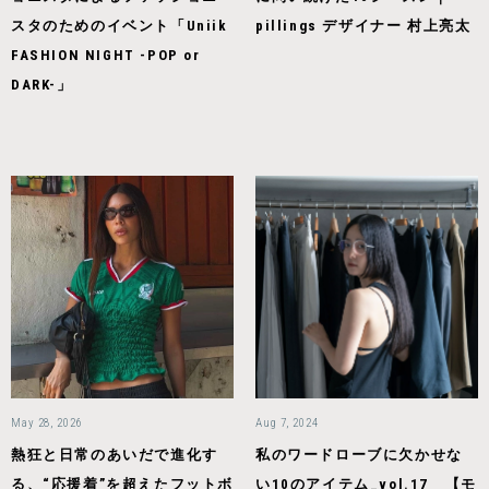
スタのためのイベント「Uniik
pillings デザイナー 村上亮太
FASHION NIGHT -POP or
DARK-」
May 28, 2026
Aug 7, 2024
熱狂と日常のあいだで進化す
私のワードローブに欠かせな
る、“応援着”を超えたフットボ
い10のアイテム_vol.17 【モ