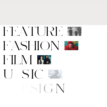
F
E
A
T
U
R
E
F
A
S
H
I
O
N
F
I
L
M
M
U
S
I
C
A
R
T
/
D
E
S
I
G
N
B
E
A
U
T
Y