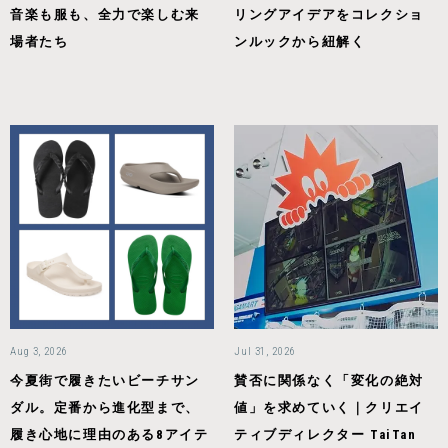
音楽も服も、全力で楽しむ来
リングアイデアをコレクショ
場者たち
ンルックから紐解く
Aug 3, 2026
Jul 31, 2026
今夏街で履きたいビーチサン
賛否に関係なく「変化の絶対
ダル。定番から進化型まで、
値」を求めていく｜クリエイ
履き心地に理由のある8アイテ
ティブディレクター TaiTan