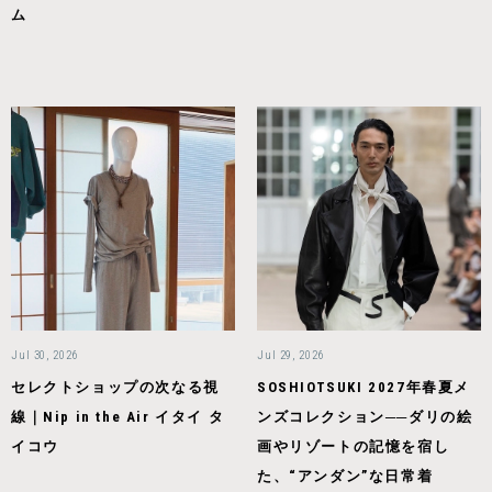
ム
Jul 30, 2026
Jul 29, 2026
セレクトショップの次なる視
SOSHIOTSUKI 2027年春夏メ
線｜Nip in the Air イタイ タ
ンズコレクション──ダリの絵
イコウ
画やリゾートの記憶を宿し
た、“アンダン”な日常着