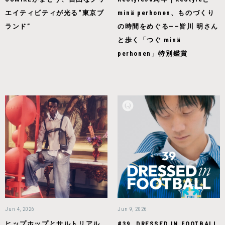
エイティビティが光る“東京ブ
minä perhonen、ものづくり
ランド”
の時間をめぐる——皆川 明さん
と歩く「つぐ minä
perhonen」特別鑑賞
Jun 4, 2026
Jun 9, 2026
ヒップホップとサルトリアル
#39. DRESSED IN FOOTBALL