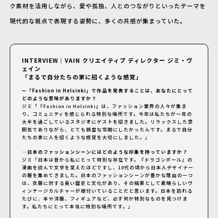
ク素材を活用しながら、愛や孤独、人とのつながりといったテーマを
現代的な視点で表現する姿勢に、多くの共感が集まっていた。
INTERVIEW｜VAIN クリエイティブ ディレクター ジミ・ヴ
ェイン
「まるで自分たちの家に招くような感覚」
—「Fashion in Helsinki」で作品を発表することは、あなたにとって
どのような意味がありますか？
ジミ「『Fashion in Helsinki』は、ファッション業界の人々が集ま
り、コミュニティを感じられる特別な場所です。今年は私たちが一年の
大半を過ごしているスタジオにゲストを招きました。リラックスした雰
囲気でありながら、とても親密な空間にしたかったんです。まるで自分
たちの家に人を招くような感覚を大切にしました。」
—日本のファッションシーンにはどのような印象を持っていますか？
ジミ「日本は昔から私にとって特別な存在です。『ドラゴンボール』の
漫画を読んで文字を覚えたほどですし、10代の頃から日本人デザイナー
の服を集めてきました。日本のファッションシーンが豊かな理由の一つ
は、衣服に対する長い歴史と文化があり、その結果として素晴らしいヴ
ィンテージカルチャーが根付いていることだと思います。日本を訪れる
たびに、本や洋服、フィギュアなど、必ず何か特別なものを見つけま
す。私たちにとって本当に特別な場所です。」