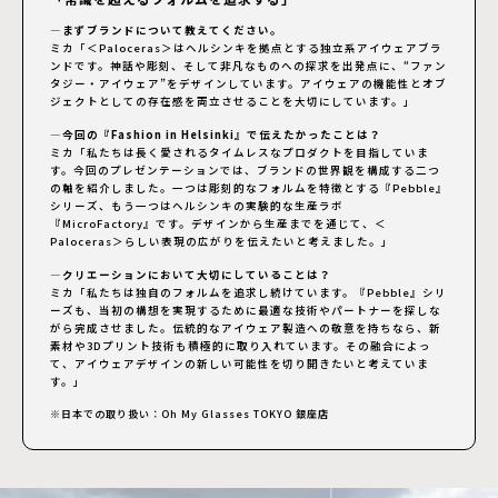
—まずブランドについて教えてください。
ミカ「＜Paloceras＞はヘルシンキを拠点とする独立系アイウェアブラ
ンドです。神話や彫刻、そして非凡なものへの探求を出発点に、“ファン
タジー・アイウェア”をデザインしています。アイウェアの機能性とオブ
ジェクトとしての存在感を両立させることを大切にしています。」
—今回の『Fashion in Helsinki』で伝えたかったことは？
ミカ「私たちは長く愛されるタイムレスなプロダクトを目指していま
す。今回のプレゼンテーションでは、ブランドの世界観を構成する二つ
の軸を紹介しました。一つは彫刻的なフォルムを特徴とする『Pebble』
シリーズ、もう一つはヘルシンキの実験的な生産ラボ
『MicroFactory』です。デザインから生産までを通じて、＜
Paloceras＞らしい表現の広がりを伝えたいと考えました。」
—クリエーションにおいて大切にしていることは？
ミカ「私たちは独自のフォルムを追求し続けています。『Pebble』シリ
ーズも、当初の構想を実現するために最適な技術やパートナーを探しな
がら完成させました。伝統的なアイウェア製造への敬意を持ちなら、新
素材や3Dプリント技術も積極的に取り入れています。その融合によっ
て、アイウェアデザインの新しい可能性を切り開きたいと考えていま
す。」
※日本での取り扱い：Oh My Glasses TOKYO 銀座店