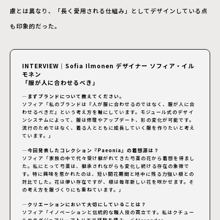
慮とは異なり、「長く愛用される仕組み」としてデザインしている点
も印象的だった。
INTERVIEW｜Sofia Ilmonen デザイナー ソフィア・イル
モネン
「服が人に合わせるべき」
—まずブランドについて教えてください。
ソフィア「私のブランドは『人が服に合わせるのではなく、服が人に合
わせるべきだ』という考え方を軸にしています。モジュール式のデザイ
ンシステムによって、服は修理やアップデート、形の変化が可能です。
流行のためではなく、着る人とともに成長していく服を作りたいと考え
ています。」
—今回発表したコレクション『Paeonia』の着想源は？
ソフィア「家族の中で代々受け継がれてきた芍薬の花から着想を得まし
た。私にとって芍薬は、継承されながらも変化し続ける存在の象徴で
す。特に興味を惹かれたのは、短い開花期間と地中に残る力強い根との
対比でした。花は儚い存在ですが、根は毎年新しい花を咲かせます。そ
の考え方を服づくりにも重ねています。」
—クリエーションにおいて大切にしていることは？
ソフィア「イノベーションと伝統的な職人技の両立です。私はクチュー