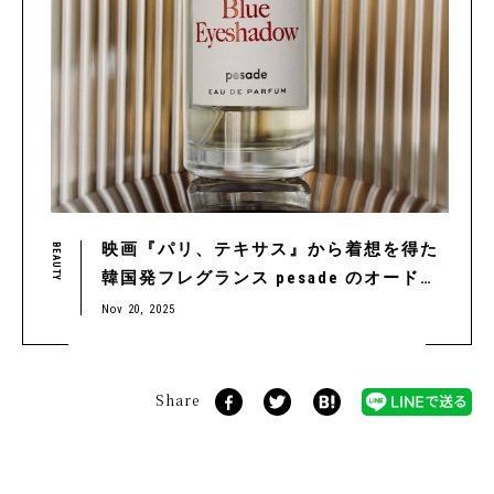
映画『パリ、テキサス』から着想を得た
BEAUTY
韓国発フレグランス pesade のオードパ
ルファン — QUIエディター佐藤のイット
Nov 20, 2025
アイテム vol.7
Share