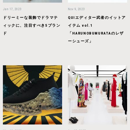
Jan 17, 2023
Nov 9, 2023
ドリーミーな装飾でドラマテ
QUIエディター武者のイットア
ィックに、注目すべき5ブラン
イテム vol.1
ド
「HARUNOBUMURATAのレザ
ーシューズ」