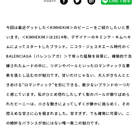
Share
今回は最近ゲットした＜KIMHEKIM＞のビーニーをご紹介したいと思
います。＜KIMHEKIM＞は2014年、デザイナーのキミンテ・キムへキ
ムによってスタートしたブランド。ニコラ・ジェスキエール時代の＜
BALENCIAGA（バレンシアガ）＞で培った経験を背景に、構築的で洗
練されたムードの中に、リボンやパールといったロマンティックな要
素を落とし込むのが魅力です。甘いだけじゃない、大人がきちんとと
きめける“ロマンティック”を形にできる、数少ないブランドの一つだ
と感じています。私がひとめ惚れしたしずく型のパールが散りばめら
れたビーニーは、小さな動きによってしずくが静かに揺らめく、その
控えめな甘さに心を掴まれました。甘すぎず、でも確実に可愛い。こ
の絶妙なバランスが他にはない唯一無二の魅力です。