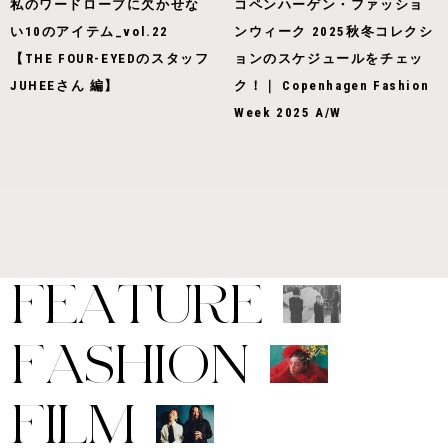
私のワードローブに欠かせな
コペンハーゲン・ファッショ
い10のアイテム_vol.22
ンウィーク 2025秋冬コレクシ
【THE FOUR-EYEDのスタッフ
ョンのスケジュールをチェッ
JUHEEさん 編】
ク！｜ Copenhagen Fashion
Week 2025 A/W
F
E
A
T
U
R
E
F
A
S
H
I
O
N
F
I
L
M