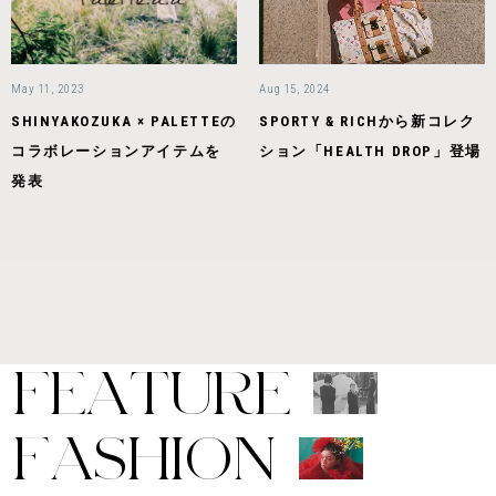
May 11, 2023
Aug 15, 2024
SHINYAKOZUKA × PALETTEの
SPORTY & RICHから新コレク
コラボレーションアイテムを
ション「HEALTH DROP」登場
発表
F
E
A
T
U
R
E
F
A
S
H
I
O
N