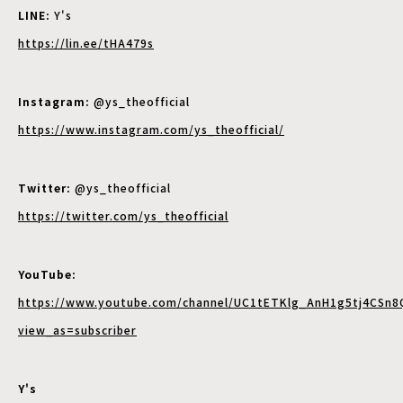
LINE:
Y's
https://lin.ee/tHA479s
Instagram:
@ys_theofficial
https://www.instagram.com/ys_theofficial/
Twitter:
@ys_theofficial
https://twitter.com/ys_theofficial
YouTube:
https://www.youtube.com/channel/UC1tETKlg_AnH1g5tj4CSn8
view_as=subscriber
Y's