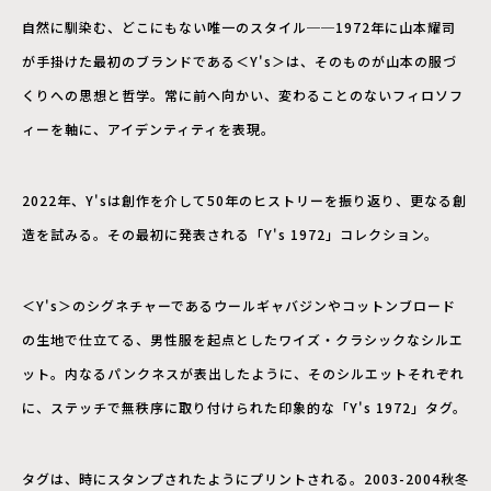
自然に馴染む、どこにもない唯一のスタイル──1972年に山本耀司
が手掛けた最初のブランドである＜Y's＞は、そのものが山本の服づ
くりへの思想と哲学。常に前へ向かい、変わることのないフィロソフ
ィーを軸に、アイデンティティを表現。
2022年、Y'sは創作を介して50年のヒストリーを振り返り、更なる創
造を試みる。その最初に発表される「Y's 1972」コレクション。
＜Y's＞のシグネチャーであるウールギャバジンやコットンブロード
の生地で仕立てる、男性服を起点としたワイズ・クラシックなシルエ
ット。内なるパンクネスが表出したように、そのシルエットそれぞれ
に、ステッチで無秩序に取り付けられた印象的な「Y's 1972」タグ。
タグは、時にスタンプされたようにプリントされる。2003-2004秋冬