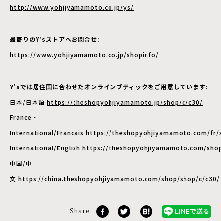
http://www.yohjiyamamoto.co.jp/ys/
最寄りのY'sストアへお問合せ:
https://www.yohjiyamamoto.co.jp/shopinfo/
Y'sでは居住国に合わせたオンラインブティックをご用意しています:
日本/日本語
https://theshopyohjiyamamoto.jp/shop/c/c30/
France・
International/Francais
https://theshopyohjiyamamoto.com/fr/
International/English
https://theshopyohjiyamamoto.com/shop
中国/中
文
https://china.theshopyohjiyamamoto.com/shop/shop/c/c30/
Share