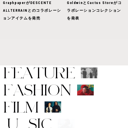
GraphpaperがDESCENTE
GoldwinとCactus Storeがコ
ALLTERRAINとのコラボレーシ
ラボレーションコレクション
ョンアイテムを発売
を発表
F
E
A
T
U
R
E
F
A
S
H
I
O
N
F
I
L
M
M
U
S
I
C