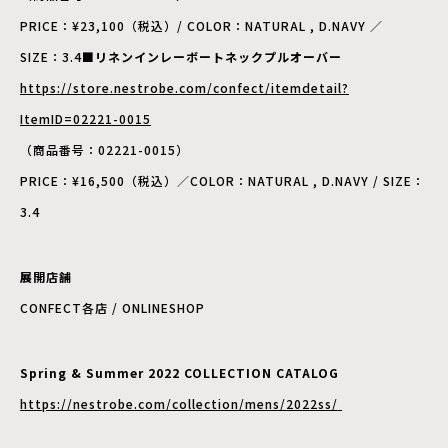
PRICE：¥23,100（税込）/ COLOR：NATURAL , D.NAVY ／
SIZE：3.4
■リネンインレーボートネックプルオーバー
https://store.nestrobe.com/confect/itemdetail?
ItemID=02221-0015
（商品番号：02221-0015）
PRICE：¥16,500（税込）／COLOR：NATURAL , D.NAVY / SIZE：
3.4
展開店舗
CONFECT各店 / ONLINESHOP
Spring & Summer 2022 COLLECTION CATALOG
https://nestrobe.com/collection/mens/2022ss/