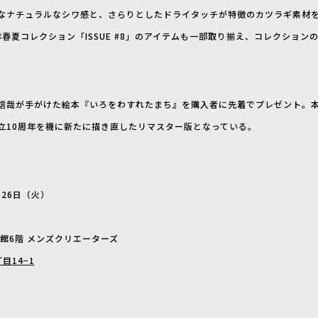
なナチュラルなシワ感と、さらりとしたドライタッチが特徴のカツラギ素材を用
26年春夏コレクション「ISSUE #8」のアイテムも一部取り揃え、コレクショ
信哉が手がけた絵本『いろをわすれたまち』を購入者に先着でプレゼント。本
立10周年を機に新たに描き直したリマスター版となっている。
月26日（火）
館6階 メンズクリエーターズ
目14−1