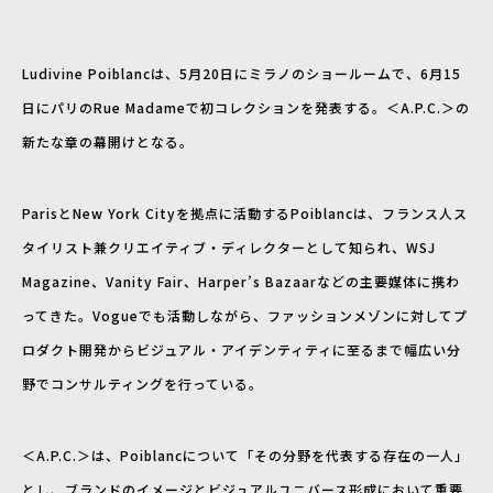
Ludivine Poiblancは、5月20日にミラノのショールームで、6月15
日にパリのRue Madameで初コレクションを発表する。＜A.P.C.＞の
新たな章の幕開けとなる。
ParisとNew York Cityを拠点に活動するPoiblancは、フランス人ス
タイリスト兼クリエイティブ・ディレクターとして知られ、WSJ
Magazine、Vanity Fair、Harper’s Bazaarなどの主要媒体に携わ
ってきた。Vogueでも活動しながら、ファッションメゾンに対してプ
ロダクト開発からビジュアル・アイデンティティに至るまで幅広い分
野でコンサルティングを行っている。
＜A.P.C.＞は、Poiblancについて「その分野を代表する存在の一人」
とし、ブランドのイメージとビジュアルユニバース形成において重要