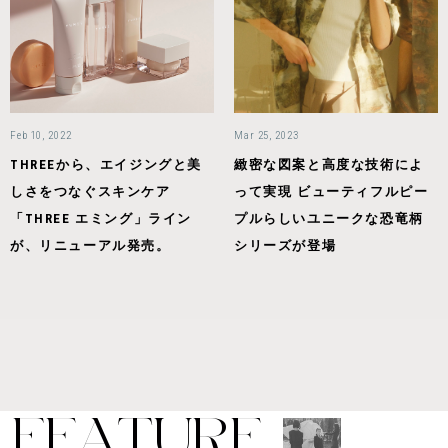
Feb 10, 2022
Mar 25, 2023
THREEから、エイジングと美
緻密な図案と高度な技術によ
しさをつなぐスキンケア
って実現 ビューティフルピー
「THREE エミング」ライン
プルらしいユニークな恐竜柄
が、リニューアル発売。
シリーズが登場
F
E
A
T
U
R
E