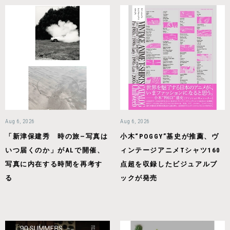
Aug 6, 2026
Aug 6, 2026
「新津保建秀 時の旅—写真は
小木“POGGY”基史が推薦、ヴ
いつ届くのか」がALで開催、
ィンテージアニメTシャツ160
写真に内在する時間を再考す
点超を収録したビジュアルブ
る
ックが発売