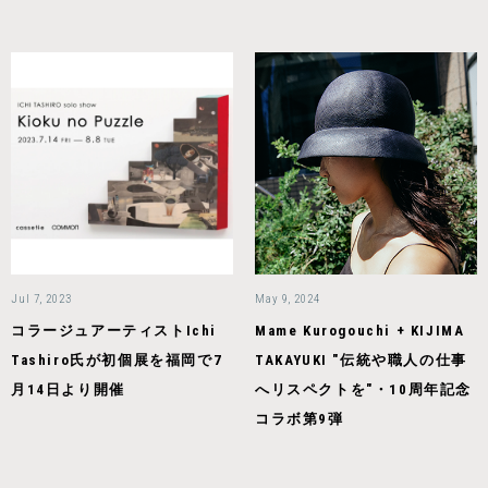
Jul 7, 2023
May 9, 2024
コラージュアーティストIchi
Mame Kurogouchi + KIJIMA
Tashiro氏が初個展を福岡で7
TAKAYUKI "伝統や職人の仕事
月14日より開催
へリスペクトを"・10周年記念
コラボ第9弾