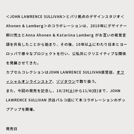
＜JOHN LAWRENCE SULLIVAN＞とパリ拠点のデザインスタジオ＜
Ahonen & Lamberg＞のコラボレーションは、
2010年にデザイナー
柳川荒士とAnna Ahonen & Katariina Lamberg がお互いの視覚言
語を共有したことから始まり、その後、
10年以上にわたり日本とヨー
ロッパで様々なプロジェクトを行い
、公私共にクリエイティブな関係
を発展させてきた。
カプセルコレクションはJOHN LAWRENCE SULLIVAN直営店、
オフ
ィ
シャルオンラインストア
、
ゾゾタウン
で取り扱う。
また、今回の発売を記念し、10/29(土)から11/6(日)まで、
JOHN
LAWRENCE SULLIVAN 渋谷パルコ店にて本コラボレーションのポッ
プアップを開催。
発売日