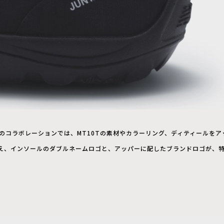
BE＞とのコラボレーションでは、MT10Tの素材やカラーリング、ディティールを
え、インソールのダブルネームロゴと、アッパーに配したブランドロゴが、