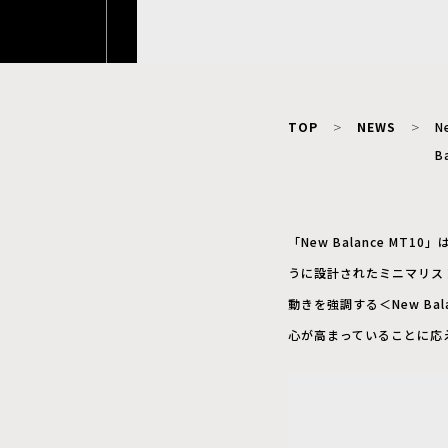
TOP
NEWS
N
B
「New Balance 
うに設計されたミニマリス
動きを強調する＜New Ba
心が高まっていることに応