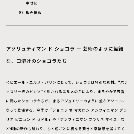
幸せに
販売情報
アソリュティマン ド ショコラ ― 芸術のように繊細
な、口溶けのショコラたち
＜ピエール・エルメ・パリ＞にとって、ショコラは特別な素材。“パテ
ィスリー界のピカソ”と称されるエルメの手により、まろやかで芳香
に満ちたショコラたちが、まるでジュエリーのように並ぶアソートに
なって登場する。今季は「ショコラ オ マカロン アンフィニマン プラ
リネ ピニョン ド セドル」や「アンフィニマン プラリネ マイス」な
ど4種の新作も加わり、ひと粒ごとに異なる驚きと幸福感を届けてく