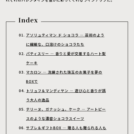
Index
アソリュティマン ド ショコラ ― 芸術のよう
に繊細な、口溶けのショコラたち
パティスリー ― 香りと愛が交差するハート型
ケーキ
マカロン ― 洗練された珠玉のお菓子を夢の
BOXで
トリュフ＆マンディヤン ― 遊び心と香りが誘
う大人の逸品
テリーヌ、ガナッシュ、ケーク ― アートピー
スのような濃密ショコラスイーツ
サブレ＆ギフトBOX ― 贈る人も贈られる人も