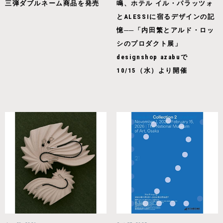
三弾ダブルネーム商品を発売
鳴、ホテル イル・パラッツォ
とALESSIに宿るデザインの記
憶──「内田繁とアルド・ロッ
シのプロダクト展」
designshop azabuで
10/15（水）より開催