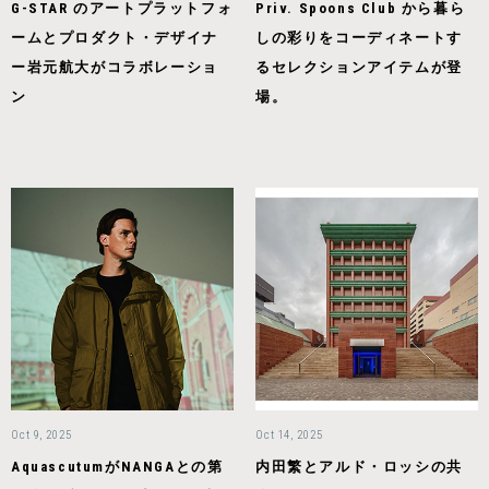
G-STAR のアートプラットフォ
Priv. Spoons Club から暮ら
ームとプロダクト・デザイナ
しの彩りをコーディネートす
ー岩元航大がコラボレーショ
るセレクションアイテムが登
ン
場。
Oct 9, 2025
Oct 14, 2025
AquascutumがNANGAとの第
内田繁とアルド・ロッシの共