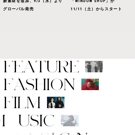
新素材を追加、9/3（水）より
「WINDOW SHOP」が
グローバル発売
11/11（土）からスタート
F
E
A
T
U
R
E
F
A
S
H
I
O
N
F
I
L
M
M
U
S
I
C