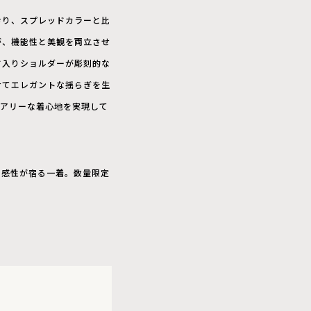
おり、スプレッドカラーと比
が、機能性と美観を両立させ
ド入りショルダーが彫刻的な
せてエレガントな揺らぎを生
ュアリーな着心地を実現して
な感性が宿る一着。数量限定