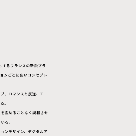
リを拠点とするフランスの新鋭ブラ
ションごとに強いコンセプト
ップ、ロマンスと反逆、エ
する。
性を歪めることなく調和させ
ている。
ションデザイン、デジタルア