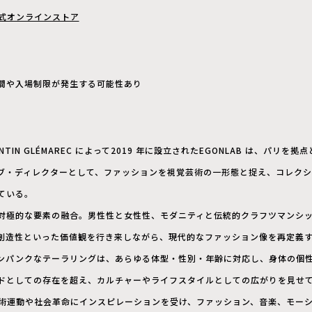
DE公式オンラインストア
間や入場制限が発生する可能性あり
LORENTIN GLÉMAREC によって2019 年に設立されたEGONLAB は、パ
ブ・ディレクターとして、ファッションを視覚芸術の一形態と捉え、コレク
ている。
対極的な要素の融合。男性性と女性性、モダニティと伝統的クラフツマンシ
創造性といった価値観を行き来しながら、現代的なファッション像を再定義
ンパンクなテーラリングは、あらゆる体型・性別・年齢に対応し、身体の個
ドとしての存在を超え、カルチャーやライフスタイルとしての広がりを見せ
な芸術運動や社会革命にインスピレーションを受け、ファッション、音楽、モー