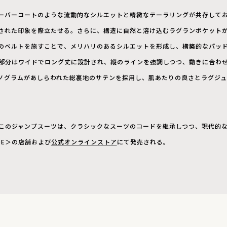
ーバーコートのような流動的なシルエットと精緻なテーラリングが共存して
された印象を際立たせる。さらに、構造に自然と溶け込むラグランポケット
のベルトを施すことで、メリハリのあるシルエットを形成し、構築的なパッ
部分はワイドでロング丈に設計され、縦のラインを強調しつつ、動きに合わ
ノグラムがあしらわれた総裏地のサテンを採用し、肌あたりの良さとラグジ
るこのジャンプスーツは、クラシックなスーツのコードを継承しつつ、現代的
AIDE＞の店舗および
公式オンラインストア
にて発売される。