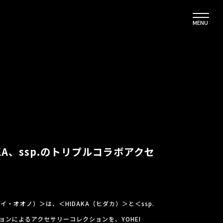
MENU
DAKA、ssp.のトリプルコラボアクセ
ヘイ・オオノ）＞は、＜HIDAKA（ヒダカ）＞と＜ssp.
ンによるアクセサリーコレクションを、YOHEI