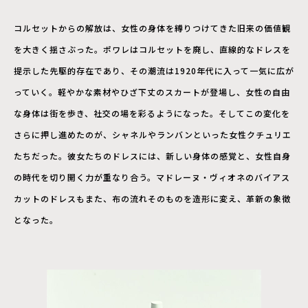
コルセットからの解放は、女性の身体を縛りつけてきた旧来の価値観
を大きく揺さぶった。ポワレはコルセットを廃し、直線的なドレスを
提示した先駆的存在であり、その潮流は1920年代に入って一気に広が
っていく。軽やかな素材やひざ下丈のスカートが登場し、女性の自由
な身体は街を歩き、社交の場を彩るようになった。そしてこの変化を
さらに押し進めたのが、シャネルやランバンといった女性クチュリエ
たちだった。彼女たちのドレスには、新しい身体の感覚と、女性自身
の時代を切り開く力が重なり合う。マドレーヌ・ヴィオネのバイアス
カットのドレスもまた、布の流れそのものを造形に変え、革新の象徴
となった。