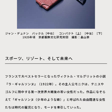
ジャン・デュナン バックル［中右］ コンパクト［上］［中左］［下］
1925年頃 京都服飾文化研究財団 撮影：畠山崇
スポーツ、リゾート、そして未来へ
フランスで大ベストセラーとなったヴィクトル・マルグリットの小説
『ラ・ギャルソンヌ』（1922年）。その主人公モニクは、テニスや
ゴルフに熱中する第一次世界大戦後の若い女性だった。作品になぞら
えて「ギャルソンヌ（少年のような娘）」と呼ばれた自由闊達な女性
たちは時代の寵児となり、モードを牽引していった。