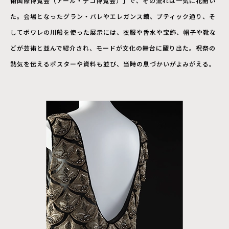
術国際博覧会（アール・デコ博覧会）」で、その流れは一気に花開い
た。会場となったグラン・パレやエレガンス館、ブティック通り、そ
してポワレの川船を使った展示には、衣服や香水や宝飾、帽子や靴な
どが芸術と並んで紹介され、モードが文化の舞台に躍り出た。祝祭の
熱気を伝えるポスターや資料も並び、当時の息づかいがよみがえる。